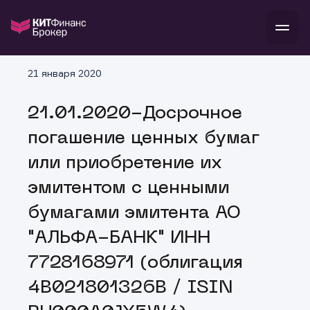
В
21 января 2020
Войти
Стать клиентом
Л
21.01.2020-Досрочное
В
В
В
инвестиции
погашение ценных бумаг
банкам и компаниям
о компании
или приобретение их
поддержка
и
о 
п
тарифы
эмитентом с ценными
с 
н
и
г
к
т
бумагами эмитента АО
ан
ка
н
и
п
ба
"АЛЬФА-БАНК" ИНН
м
у
во
до
р
7728168971 (облигация
о
д
4B021801326B / ISIN