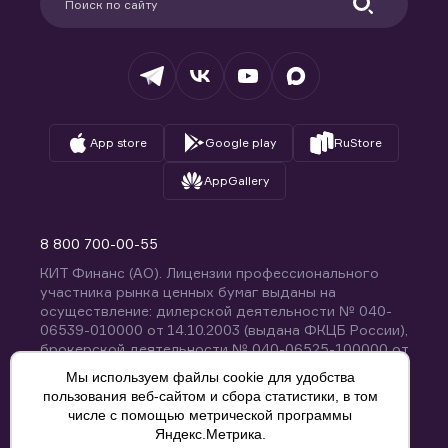
Удостоверяющий центр
Техническая поддержка
Раскрытие обязательной информации
Налогообложение
Депозитарий
База знаний
Вопросы и ответы
App store
Google play
RuStore
AppGallery
8 800 700-00-55
КИТ Финанс (АО). Лицензии профессионального
участника рынка ценных бумаг выданы на
осуществление: дилерской деятельности № 040-
06539-010000 от 14.10.2003 (выдана ФКЦБ России),
брокерской деятельности № 040-06525-100000 от
14.10.2003 (выдана ФКЦБ России), деятельности по
Мы используем файлы cookie для удобства
управлению ценными бумагами № 040-13670-
пользования веб-сайтом и сбора статистики, в том
001000 от 26.04.2012 (выдана ФСФР России),
числе с помощью метрической программы
депозитарной деятельности № 040-06467-000100
Яндекс.Метрика.
от 03.10.2003 (выдана ФКЦБ России). Без