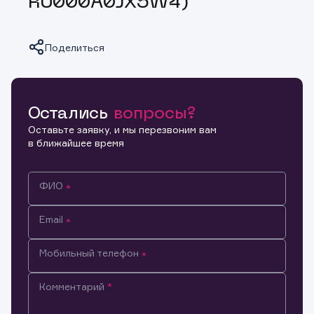
RU000A0JX5W4)
Поделиться
Остались
вопросы?
Копировать ссылку
Оставьте заявку, и мы перезвоним вам
в ближайшее время
ФИО
Email
Мобильный телефон
Комментарий
Информация предназначена только для клиентов,
владеющих активами эмитента.