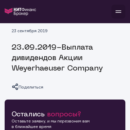
В
23 сентября 2019
Войти
Стать клиентом
Л
23.09.2019-Выплата
В
В
В
инвестиции
дивидендов Акции
банкам и компаниям
о компании
Weyerhaeuser Company
поддержка
и
о 
п
тарифы
с 
н
и
г
к
т
Поделиться
ан
ка
н
и
п
ба
м
у
во
до
р
о
д
Остались
вопросы?
Копировать ссылку
Оставьте заявку, и мы перезвоним вам
в ближайшее время