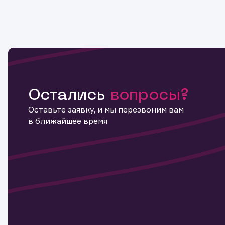
Остались
вопросы?
Оставьте заявку, и мы перезвоним вам
в ближайшее время
Информ
актива
Наст
Обр
Обр
Заяв
для 