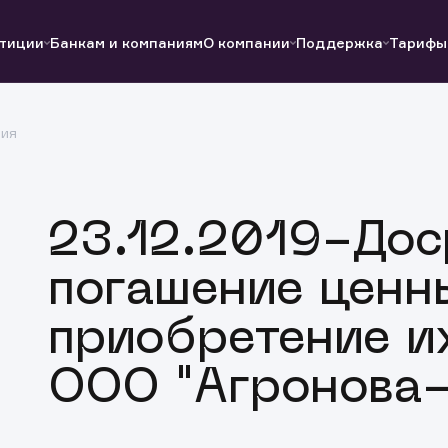
тиции
Банкам и компаниям
О компании
Поддержка
Тарифы
ция
Полезные ссылки
Полезные ссылки
Документы
Документы
QUIK
Вопросы и ответы
Реквизиты
23.12.2019-Дос
погашение ценн
приобретение и
ООО "Агронова-