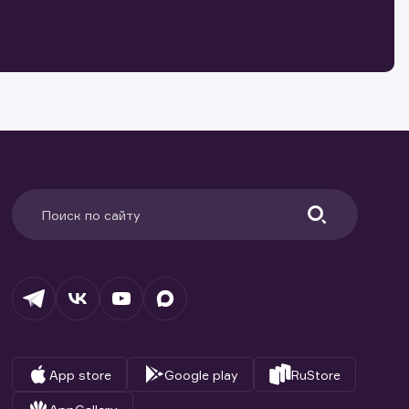
о ценным
ранение
и.
App store
Google play
RuStore