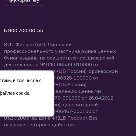
AppGallery
8 800 700-00-55
КИТ Финанс (АО). Лицензии
профессионального участника рынка ценных
бумаг выданы на осуществление: дилерской
деятельности № 040-06539-010000 от
14.10.2003 (выдана ФКЦБ России), брокерской
деятельности № 040-06525-100000 от
тики, в том числе с
14.10.2003 (выдана ФКЦБ России),
деятельности по управлению ценными
файлов cookie.
бумагами № 040-13670-001000 от 26.04.2012
(выдана ФСФР России), депозитарной
деятельности № 040-06467-000100 от
03.10.2003 (выдана ФКЦБ России). Без
ограничения срока действия.