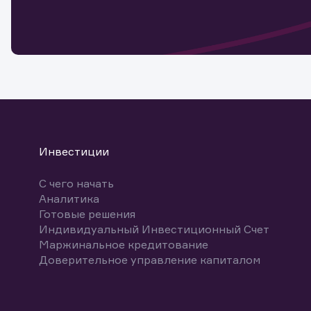
мате
Спасибо
бума
Ваше об
Спасибо!
ближайш
указ
може
Скачат
Инвестиции
С чего начать
Аналитика
Готовые решения
Индивидуальный Инвестиционный Счет
Маржинальное кредитование
Доверительное управление капиталом