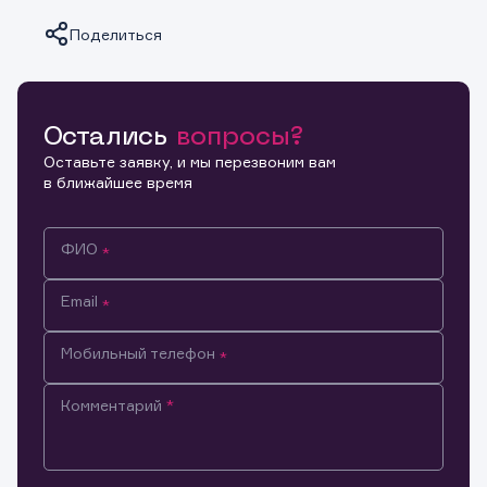
Поделиться
Остались
вопросы?
Копировать ссылку
Оставьте заявку, и мы перезвоним вам
в ближайшее время
ФИО
Email
Мобильный телефон
Комментарий
Информация предназначена только для клиентов,
владеющих активами эмитента.
Настоящим подтверждаю, что обладаю всеми