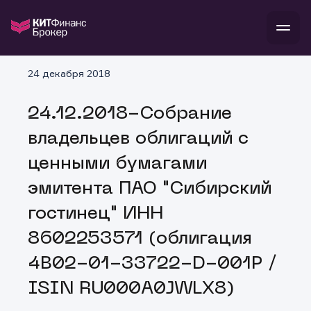
В
24 декабря 2018
Войти
Стать клиентом
Л
24.12.2018-Собрание
В
В
В
инвестиции
владельцев облигаций с
банкам и компаниям
о компании
ценными бумагами
поддержка
и
о 
п
тарифы
эмитента ПАО "Сибирский
с 
н
и
г
к
т
гостинец" ИНН
ан
ка
н
и
п
ба
8602253571 (облигация
м
у
во
до
р
4B02-01-33722-D-001P /
о
д
ISIN RU000A0JWLX8)