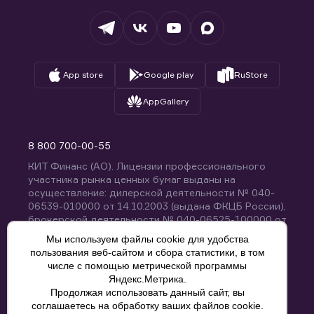
Депозитарий
База знаний
Вопросы и ответы
App store
Google play
RuStore
AppGallery
8 800 700-00-55
КИТ Финанс (АО). Лицензии профессионального
участника рынка ценных бумаг выданы на
осуществление: дилерской деятельности № 040-
06539-010000 от 14.10.2003 (выдана ФКЦБ России),
брокерской деятельности № 040-06525-100000 от
14.10.2003 (выдана ФКЦБ России), деятельности по
Мы используем файлы cookie для удобства
управлению ценными бумагами № 040-13670-
пользования веб-сайтом и сбора статистики, в том
001000 от 26.04.2012 (выдана ФСФР России),
числе с помощью метрической программы
депозитарной деятельности № 040-06467-000100
Яндекс.Метрика.
от 03.10.2003 (выдана ФКЦБ России). Без
Продолжая использовать данный сайт, вы
ограничения срока действия.
8 800 700-00-55
соглашаетесь на обработку ваших файлов cookie.