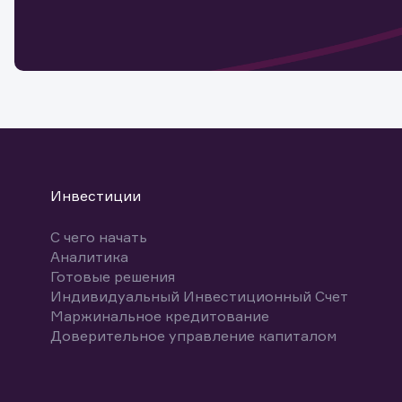
мате
Спасибо
бума
Ваше об
Спасибо!
ближайш
указ
може
Скачат
Инвестиции
С чего начать
Аналитика
Готовые решения
Индивидуальный Инвестиционный Счет
Маржинальное кредитование
Доверительное управление капиталом