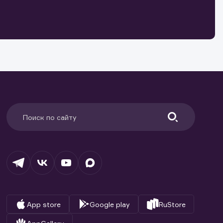
о ценным
ранение
и.
App store
Google play
RuStore