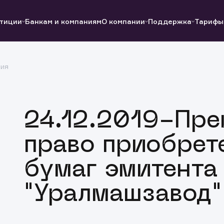
тиции
Банкам и компаниям
О компании
Поддержка
Тарифы
ция
Полезные ссылки
Полезные ссылки
Документы
Документы
QUIK
Вопросы и ответы
Реквизиты
24.12.2019-Пр
право приобрет
бумаг эмитента
"Уралмашзавод"