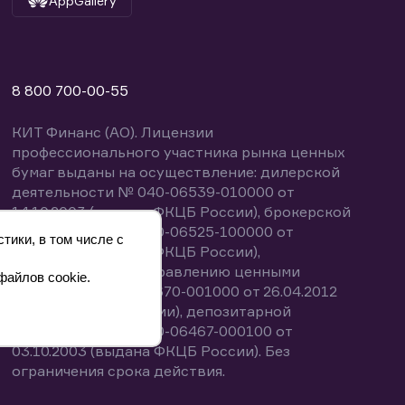
AppGallery
8 800 700-00-55
КИТ Финанс (АО). Лицензии
профессионального участника рынка ценных
бумаг выданы на осуществление: дилерской
деятельности № 040-06539-010000 от
14.10.2003 (выдана ФКЦБ России), брокерской
деятельности № 040-06525-100000 от
тики, в том числе с
14.10.2003 (выдана ФКЦБ России),
деятельности по управлению ценными
файлов cookie.
бумагами № 040-13670-001000 от 26.04.2012
(выдана ФСФР России), депозитарной
деятельности № 040-06467-000100 от
03.10.2003 (выдана ФКЦБ России). Без
ограничения срока действия.