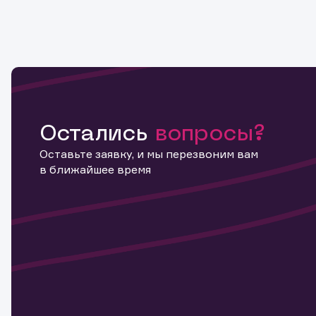
Остались
вопросы?
Оставьте заявку, и мы перезвоним вам
в ближайшее время
Информ
актива
Наст
Обр
Обр
Заяв
для 