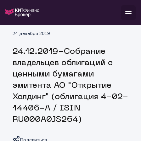
В
24 декабря 2019
Войти
Стать клиентом
Л
24.12.2019-Собрание
В
В
В
инвестиции
владельцев облигаций с
банкам и компаниям
о компании
ценными бумагами
поддержка
и
о 
п
тарифы
эмитента АО "Открытие
с 
н
и
г
к
т
Холдинг" (облигация 4-02-
ан
ка
н
и
п
ба
14406-A / ISIN
м
у
во
до
р
RU000A0JS264)
о
д
Поделиться