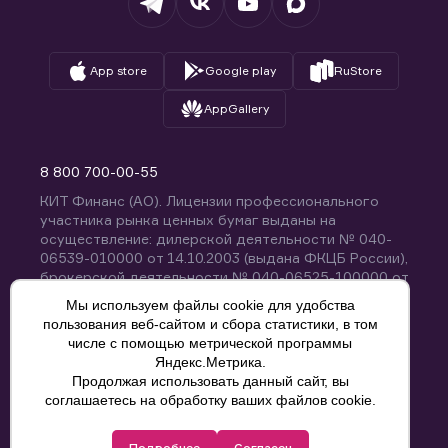
App store
Google play
RuStore
AppGallery
8 800 700-00-55
КИТ Финанс (АО). Лицензии профессионального
участника рынка ценных бумаг выданы на
осуществление: дилерской деятельности № 040-
06539-010000 от 14.10.2003 (выдана ФКЦБ России),
брокерской деятельности № 040-06525-100000 от
14.10.2003 (выдана ФКЦБ России), деятельности по
Мы используем файлы cookie для удобства
управлению ценными бумагами № 040-13670-
пользования веб-сайтом и сбора статистики, в том
001000 от 26.04.2012 (выдана ФСФР России),
числе с помощью метрической программы
депозитарной деятельности № 040-06467-000100
Яндекс.Метрика.
от 03.10.2003 (выдана ФКЦБ России). Без
Продолжая использовать данный сайт, вы
ограничения срока действия.
8 800 700-00-55
соглашаетесь на обработку ваших файлов cookie.
Политика конфиденциальности
Подробнее
Согласен