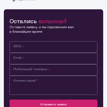
Остались
вопросы?
Копировать ссылку
Оставьте заявку, и мы перезвоним вам
в ближайшее время
ФИО
Email
Мобильный телефон
Комментарий
Информация предназначена только для клиентов,
владеющих активами эмитента.
Настоящим подтверждаю, что обладаю всеми
необходимыми полномочиями для ознакомления с
Отправить заявку
Заявка на предоставление
Обращение в компанию