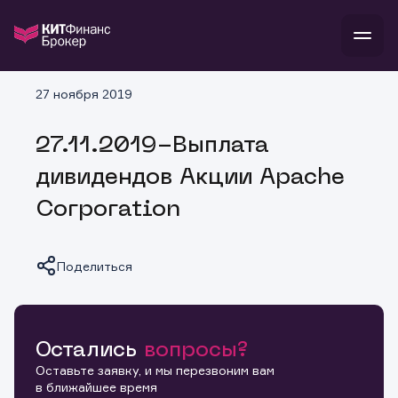
В
27 ноября 2019
Войти
Стать клиентом
Л
27.11.2019-Выплата
В
В
В
инвестиции
дивидендов Акции Apache
банкам и компаниям
о компании
Corporation
поддержка
и
о 
п
тарифы
с 
н
и
г
к
т
Поделиться
ан
ка
н
и
п
ба
м
у
во
до
р
о
д
Остались
вопросы?
Копировать ссылку
Оставьте заявку, и мы перезвоним вам
в ближайшее время