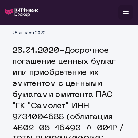
В
28 января 2020
Войти
Стать клиентом
Л
28.01.2020-Досрочное
В
В
В
инвестиции
погашение ценных бумаг
банкам и компаниям
о компании
или приобретение их
поддержка
и
о 
п
тарифы
эмитентом с ценными
с 
н
и
г
к
т
бумагами эмитента ПАО
ан
ка
н
и
п
ба
"ГК "Самолет" ИНН
м
у
во
до
р
9731004688 (облигация
о
д
4B02-05-16493-A-001P /