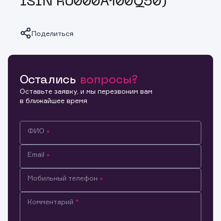
ISIN RU000A100Q50)
Поделиться
Остались
вопросы?
Копировать ссылку
Оставьте заявку, и мы перезвоним вам
в ближайшее время
ФИО
Email
Мобильный телефон
Комментарий
Информация предназначена только для клиентов,
владеющих активами эмитента.