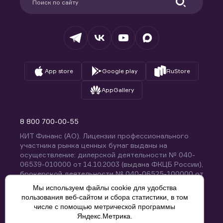
Удостоверяющий центр
Техническая поддержка
Раскрытие обязательной информации
Налогообложение
Депозитарий
База знаний
Вопросы и ответы
App store
Google play
RuStore
AppGallery
8 800 700-00-55
КИТ Финанс (АО). Лицензии профессионального
участника рынка ценных бумаг выданы на
осуществление: дилерской деятельности № 040-
06539-010000 от 14.10.2003 (выдана ФКЦБ России),
брокерской деятельности № 040-06525-100000 от
14.10.2003 (выдана ФКЦБ России), деятельности по
Мы используем файлы cookie для удобства
управлению ценными бумагами № 040-13670-
пользования веб-сайтом и сбора статистики, в том
001000 от 26.04.2012 (выдана ФСФР России),
числе с помощью метрической программы
депозитарной деятельности № 040-06467-000100
Яндекс.Метрика.
от 03.10.2003 (выдана ФКЦБ России). Без