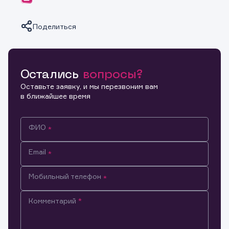
Поделиться
Остались
вопросы?
Копировать ссылку
Оставьте заявку, и мы перезвоним вам
в ближайшее время
ФИО
Email
Мобильный телефон
Комментарий
Информация предназначена только для клиентов,
владеющих активами эмитента.
Настоящим подтверждаю, что обладаю всеми