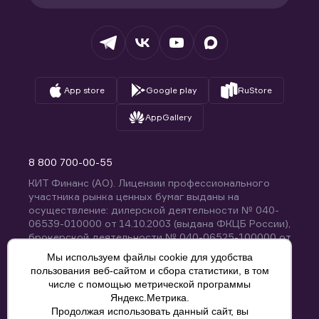
Раскрытие обязательной информации
Налогообложение
Депозитарий
База знаний
Вопросы и ответы
App store
Google play
RuStore
AppGallery
8 800 700-00-55
КИТ Финанс (АО). Лицензии профессионального
участника рынка ценных бумаг выданы на
осуществление: дилерской деятельности № 040-
06539-010000 от 14.10.2003 (выдана ФКЦБ России),
брокерской деятельности № 040-06525-100000 от
14.10.2003 (выдана ФКЦБ России), деятельности по
Мы используем файлы cookie для удобства
управлению ценными бумагами № 040-13670-
пользования веб-сайтом и сбора статистики, в том
001000 от 26.04.2012 (выдана ФСФР России),
числе с помощью метрической программы
депозитарной деятельности № 040-06467-000100
Яндекс.Метрика.
от 03.10.2003 (выдана ФКЦБ России). Без
Продолжая использовать данный сайт, вы
ограничения срока действия.