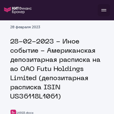
В
28 февраля 2023
Войти
Стать клиентом
Л
28-02-2023 - Иное
В
В
В
инвестиции
событие - Американская
банкам и компаниям
о компании
депозитарная расписка на
поддержка
и
о 
п
тарифы
ао ОАО Futu Holdings
с 
н
и
г
к
т
Limited (депозитарная
ан
ка
н
и
п
ба
расписка ISIN
м
у
во
до
р
US36118L1061)
о
д
14915.docx