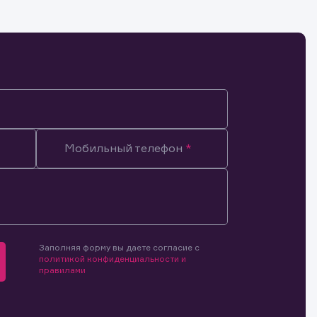
Мобильный телефон
Заполняя форму вы даете согласие с
политикой конфиденциальности и
правилами
мочиями
и.
й и
о ценным