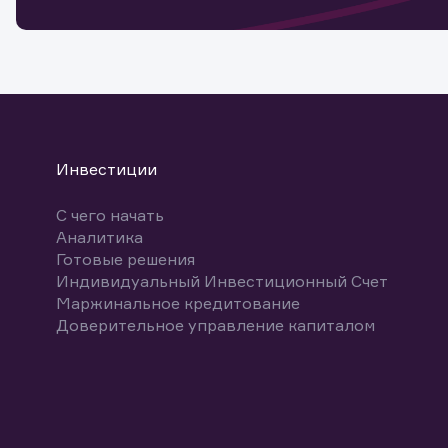
Спасибо
бума
Ваше об
Спасибо!
ближайш
указ
може
Скачат
Инвестиции
С чего начать
Аналитика
Готовые решения
Индивидуальный Инвестиционный Счет
Маржинальное кредитование
Доверительное управление капиталом