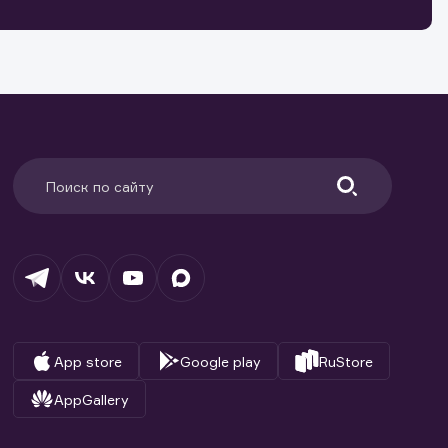
ранение
и.
App store
Google play
RuStore
AppGallery