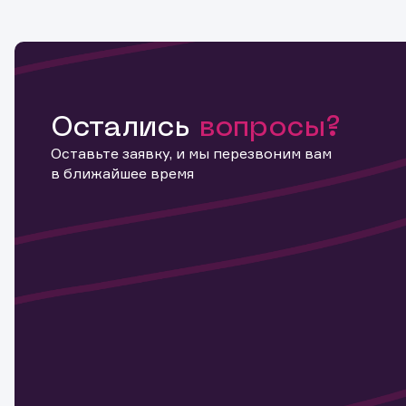
Остались
вопросы?
Оставьте заявку, и мы перезвоним вам
в ближайшее время
Информ
актива
Наст
Обр
Обр
Заяв
для 
мате