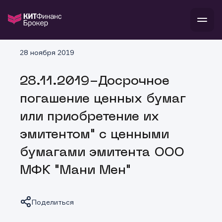
В
28 ноября 2019
Войти
Стать клиентом
Л
28.11.2019-Досрочное
В
В
В
инвестиции
погашение ценных бумаг
банкам и компаниям
о компании
или приобретение их
поддержка
и
о 
п
тарифы
эмитентом" с ценными
с 
н
и
г
к
т
бумагами эмитента ООО
ан
ка
н
и
п
ба
МФК "Мани Мен"
м
у
во
до
р
о
д
Поделиться