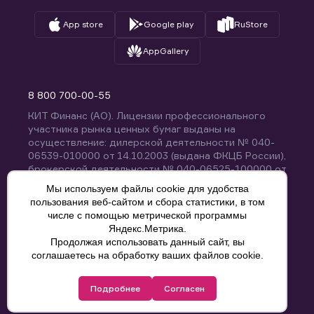
App store
Google play
RuStore
AppGallery
8 800 700-00-55
КИТ Финанс (АО). Лицензии профессионального
участника рынка ценных бумаг выданы на
осуществление: дилерской деятельности № 040-
06539-010000 от 14.10.2003 (выдана ФКЦБ России),
брокерской деятельности № 040-06525-100000 от
14.10.2003 (выдана ФКЦБ России), деятельности по
Мы используем файлы cookie для удобства
управлению ценными бумагами № 040-13670-
пользования веб-сайтом и сбора статистики, в том
001000 от 26.04.2012 (выдана ФСФР России),
числе с помощью метрической программы
депозитарной деятельности № 040-06467-000100
Яндекс.Метрика.
от 03.10.2003 (выдана ФКЦБ России). Без
Продолжая использовать данный сайт, вы
ограничения срока действия.
8 800 700-00-55
соглашаетесь на обработку ваших файлов cookie.
Политика конфиденциальности
Подробнее
Согласен
© КИТ Финанс (АО), 2000-2025