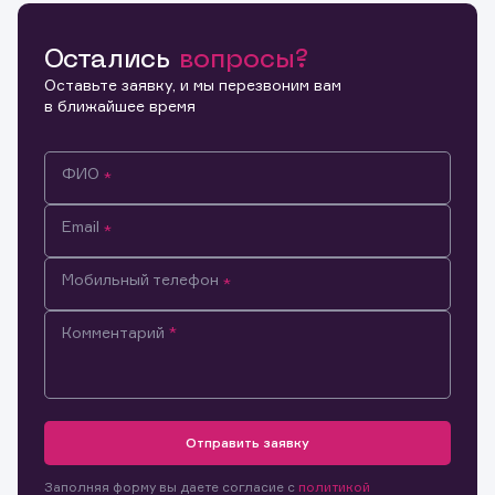
Остались
вопросы?
Копировать ссылку
Оставьте заявку, и мы перезвоним вам
в ближайшее время
ФИО
Email
Мобильный телефон
Комментарий
Информация предназначена только для клиентов,
владеющих активами эмитента.
Настоящим подтверждаю, что обладаю всеми
Отправить заявку
необходимыми полномочиями для ознакомления с
Заявка на предоставление
Обращение в компанию
размещенной на Интернет-ресурсе информацией и
Обращение в компанию
Заполняя форму вы даете согласие с
политикой
информации.
материалами, предназначенными для лиц,