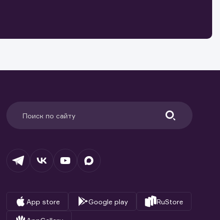
о ценным
ранение
и.
App store
Google play
RuStore