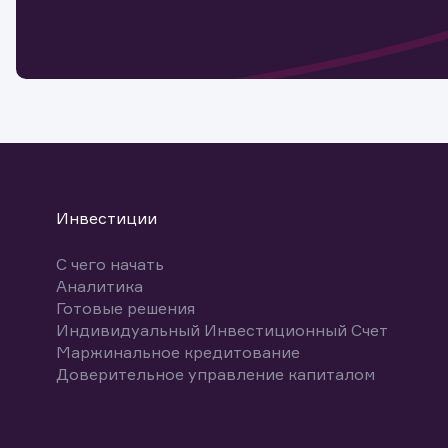
мате
Спасибо
бума
Ваше об
Спасибо!
ближайш
указ
може
Скачат
Инвестиции
С чего начать
Аналитика
Готовые решения
Индивидуальный Инвестиционный Счет
Маржинальное кредитование
Доверительное управление капиталом