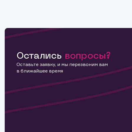
Остались
вопросы?
Оставьте заявку, и мы перезвоним вам
в ближайшее время
Информ
актива
Наст
Обр
Обр
Заяв
для 