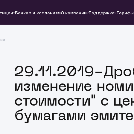
тиции
Банкам и компаниям
О компании
Поддержка
Тарифы
ция
Полезные ссылки
Полезные ссылки
Документы
Документы
QUIK
Вопросы и ответы
Реквизиты
29.11.2019-Дро
изменение номи
стоимости" с ц
бумагами эмите