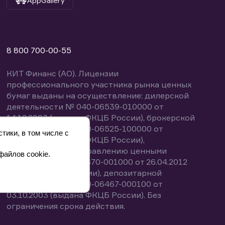
AppGallery
8 800 700-00-55
КИТ Финанс (АО). Лицензии
профессионального участника рынка ценных
бумаг выданы на осуществление: дилерской
деятельности № 040-06539-010000 от
14.10.2003 (выдана ФКЦБ России), брокерской
деятельности № 040-06525-100000 от
тики, в том числе с
14.10.2003 (выдана ФКЦБ России),
деятельности по управлению ценными
файлов cookie.
бумагами № 040-13670-001000 от 26.04.2012
(выдана ФСФР России), депозитарной
деятельности № 040-06467-000100 от
03.10.2003 (выдана ФКЦБ России). Без
ограничения срока действия.