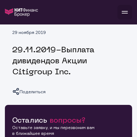
В
29 ноября 2019
Войти
Стать клиентом
Л
29.11.2019-Выплата
В
В
В
инвестиции
дивидендов Акции
банкам и компаниям
о компании
Citigroup Inc.
поддержка
и
о 
п
тарифы
с 
н
и
г
к
т
Поделиться
ан
ка
н
и
п
ба
м
у
во
до
р
о
д
Остались
вопросы?
Копировать ссылку
Оставьте заявку, и мы перезвоним вам
в ближайшее время