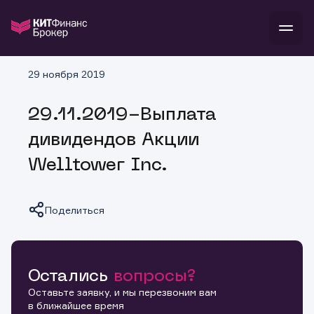
В
29 ноября 2019
Войти
Стать клиентом
Л
29.11.2019-Выплата
В
В
В
инвестиции
дивидендов Акции
банкам и компаниям
о компании
Welltower Inc.
поддержка
и
о 
п
тарифы
с 
н
и
г
к
т
Поделиться
ан
ка
н
и
п
ба
м
у
во
до
р
о
д
Остались
вопросы?
Копировать ссылку
Оставьте заявку, и мы перезвоним вам
в ближайшее время