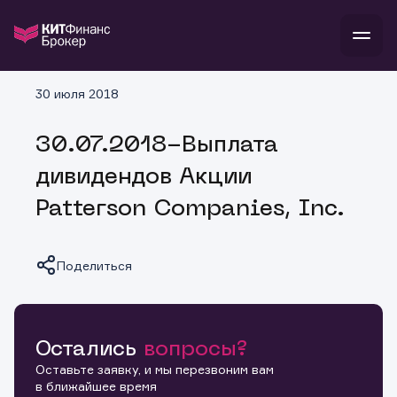
В
30 июля 2018
Войти
Стать клиентом
Л
30.07.2018-Выплата
В
В
В
инвестиции
дивидендов Акции
банкам и компаниям
о компании
Patterson Companies, Inc.
поддержка
и
о 
п
тарифы
с 
н
и
г
к
т
Поделиться
ан
ка
н
и
п
ба
м
у
во
до
р
о
д
Остались
вопросы?
Копировать ссылку
Оставьте заявку, и мы перезвоним вам
в ближайшее время