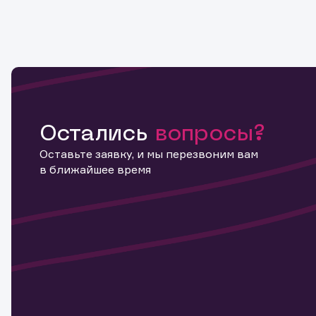
Остались
вопросы?
Оставьте заявку, и мы перезвоним вам
в ближайшее время
Информ
актива
Наст
Обр
Обр
Заяв
для 