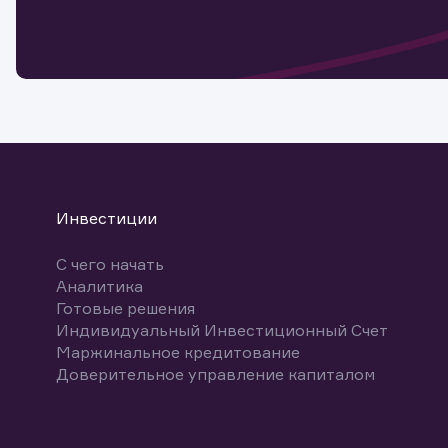
мате
Спасибо
бума
Ваше об
Спасибо!
ближайш
указ
може
Скачат
Инвестиции
С чего начать
Аналитика
Готовые решения
Индивидуальный Инвестиционный Счет
Маржинальное кредитование
Доверительное управление капиталом