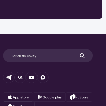
о ценным
ранение
и.
App store
Google play
RuStore