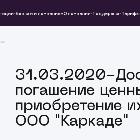
тиции
Банкам и компаниям
О компании
Поддержка
Тарифы
ция
Полезные ссылки
Полезные ссылки
Документы
Документы
QUIK
Вопросы и ответы
Реквизиты
31.03.2020-До
погашение ценн
приобретение и
ООО "Каркаде"