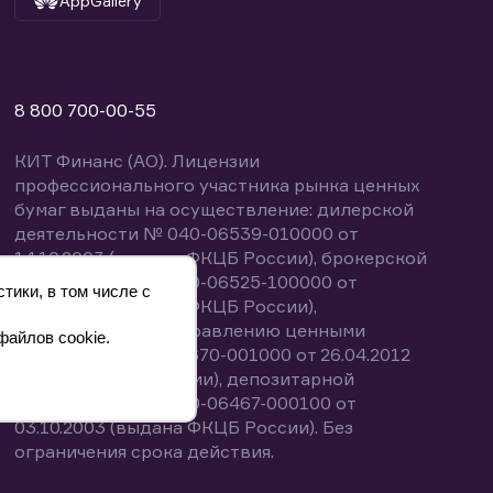
AppGallery
8 800 700-00-55
КИТ Финанс (АО). Лицензии
профессионального участника рынка ценных
бумаг выданы на осуществление: дилерской
деятельности № 040-06539-010000 от
14.10.2003 (выдана ФКЦБ России), брокерской
деятельности № 040-06525-100000 от
тики, в том числе с
14.10.2003 (выдана ФКЦБ России),
деятельности по управлению ценными
файлов cookie.
бумагами № 040-13670-001000 от 26.04.2012
(выдана ФСФР России), депозитарной
деятельности № 040-06467-000100 от
03.10.2003 (выдана ФКЦБ России). Без
ограничения срока действия.