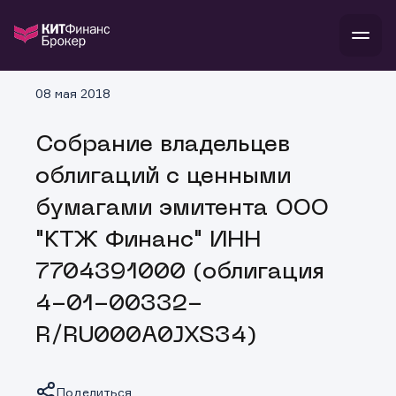
В
08 мая 2018
Войти
Стать клиентом
Л
Собрание владельцев
В
В
В
инвестиции
облигаций с ценными
банкам и компаниям
о компании
бумагами эмитента ООО
поддержка
и
о 
п
тарифы
"КТЖ Финанс" ИНН
с 
н
и
г
к
т
7704391000 (облигация
ан
ка
н
и
п
ба
4-01-00332-
м
у
во
до
р
R/RU000A0JXS34)
о
д
Поделиться