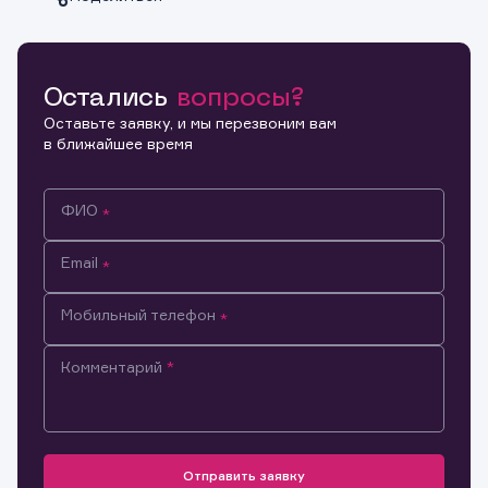
Остались
вопросы?
Копировать ссылку
Оставьте заявку, и мы перезвоним вам
в ближайшее время
ФИО
Email
Мобильный телефон
Комментарий
Информация предназначена только для клиентов,
владеющих активами эмитента.
Настоящим подтверждаю, что обладаю всеми
необходимыми полномочиями для ознакомления с
Отправить заявку
Заявка на предоставление
Обращение в компанию