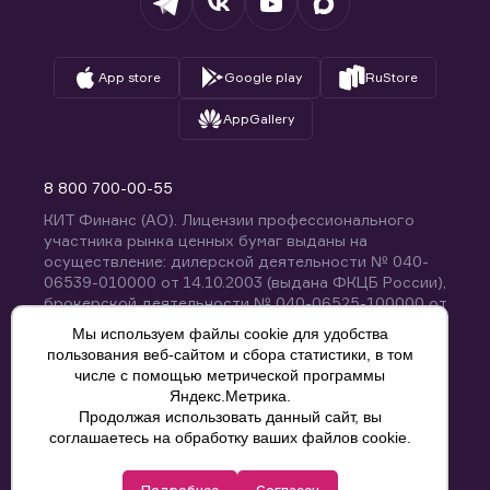
App store
Google play
RuStore
AppGallery
8 800 700-00-55
КИТ Финанс (АО). Лицензии профессионального
участника рынка ценных бумаг выданы на
осуществление: дилерской деятельности № 040-
06539-010000 от 14.10.2003 (выдана ФКЦБ России),
брокерской деятельности № 040-06525-100000 от
14.10.2003 (выдана ФКЦБ России), деятельности по
Мы используем файлы cookie для удобства
управлению ценными бумагами № 040-13670-
пользования веб-сайтом и сбора статистики, в том
001000 от 26.04.2012 (выдана ФСФР России),
числе с помощью метрической программы
депозитарной деятельности № 040-06467-000100
Яндекс.Метрика.
от 03.10.2003 (выдана ФКЦБ России). Без
Продолжая использовать данный сайт, вы
ограничения срока действия.
8 800 700-00-55
соглашаетесь на обработку ваших файлов cookie.
Политика конфиденциальности
Подробнее
Согласен