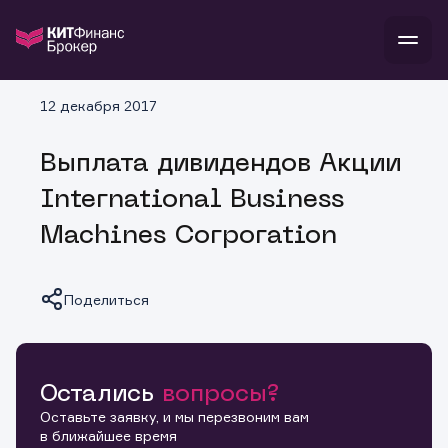
В
12 декабря 2017
Войти
Стать клиентом
Л
Выплата дивидендов Акции
В
В
В
инвестиции
International Business
банкам и компаниям
о компании
Machines Corporation
поддержка
и
о 
п
тарифы
с 
н
и
г
к
т
Поделиться
ан
ка
н
и
п
ба
м
у
во
до
р
о
д
Остались
вопросы?
Копировать ссылку
Оставьте заявку, и мы перезвоним вам
в ближайшее время