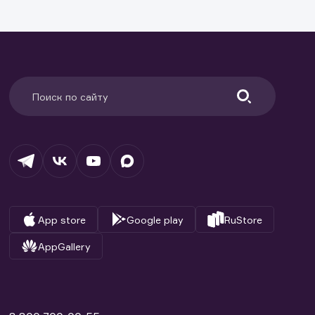
ранение
и.
App store
Google play
RuStore
AppGallery