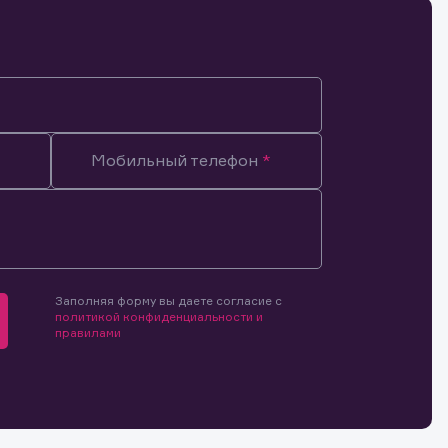
Мобильный телефон
Заполняя форму вы даете согласие с
политикой конфиденциальности и
правилами
мочиями
и.
й и
о ценным