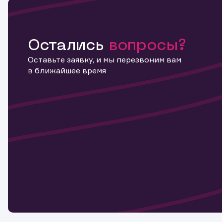
Остались
вопросы?
Оставьте заявку, и мы перезвоним вам
в ближайшее время
Информ
актива
Наст
Обр
Обр
Заяв
для 
мате
Спасибо
бума
Ваше об
Спасибо!
ближайш