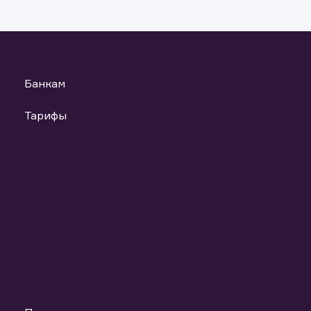
анных материалов и ссылок на материалы, если такое распрост
т повлечь нарушение законодательства Российской Федераци
ь файлы
Банкам
Тарифы