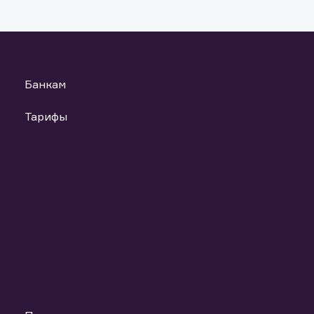
анных материалов и ссылок на материалы, если такое распрост
т повлечь нарушение законодательства Российской Федераци
ь файлы
Банкам
Тарифы