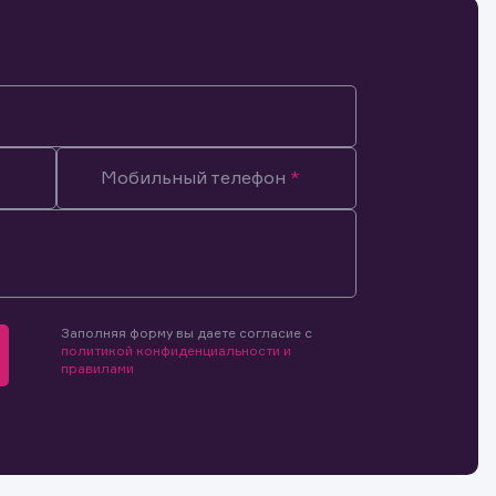
Мобильный телефон
Заполняя форму вы даете согласие с
политикой конфиденциальности и
правилами
мочиями
и.
й и
о ценным