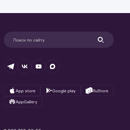
ранение
и.
App store
Google play
RuStore
AppGallery