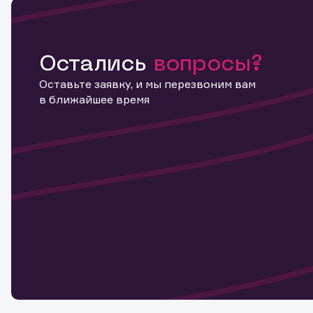
Остались
вопросы?
Оставьте заявку, и мы перезвоним вам
в ближайшее время
Информ
актива
Наст
Обр
Обр
Заяв
для 
мате
Спасибо
бума
Ваше об
Спасибо!
ближайш