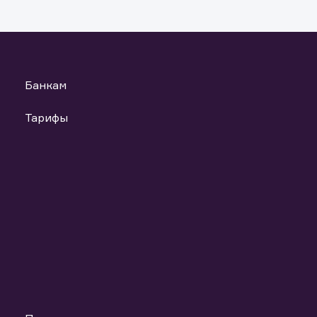
анных материалов и ссылок на материалы, если такое распрост
т повлечь нарушение законодательства Российской Федераци
ь файлы
Банкам
Тарифы