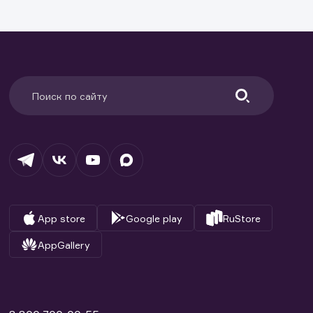
ранение
и.
App store
Google play
RuStore
AppGallery