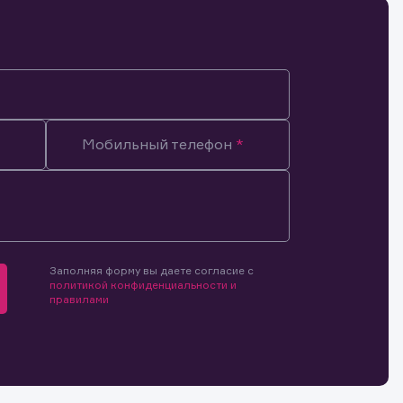
Мобильный телефон
Заполняя форму вы даете согласие с
политикой конфиденциальности и
правилами
мочиями
и.
й и
о ценным