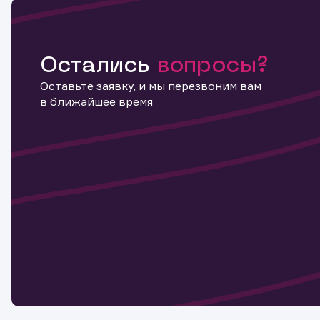
Остались
вопросы?
Оставьте заявку, и мы перезвоним вам
в ближайшее время
Информ
актива
Наст
Обр
Обр
Заяв
для 
мате
Спасибо
бума
Ваше об
Спасибо!
ближайш