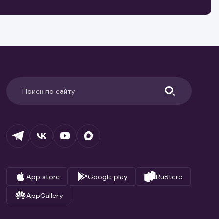
ранение
и.
App store
Google play
RuStore
AppGallery