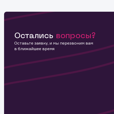
Остались
вопросы?
Оставьте заявку, и мы перезвоним вам
в ближайшее время
Информ
актива
Наст
Обр
Обр
Заяв
для 
мате