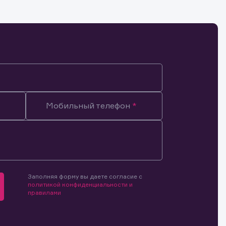
Мобильный телефон
Заполняя форму вы даете согласие с
политикой конфиденциальности и
правилами
мочиями
и.
й и
о ценным