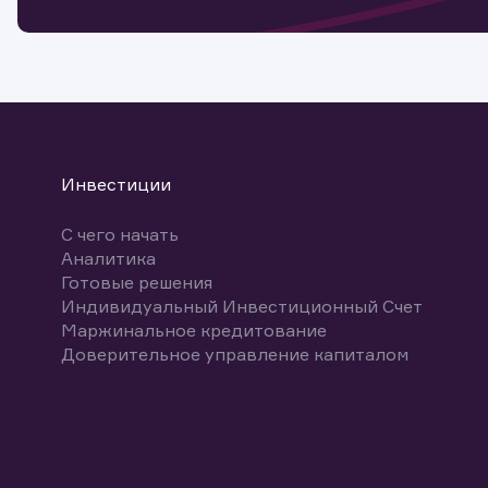
Спасибо
бума
Ваше об
Спасибо!
ближайш
указ
може
Скачат
Инвестиции
С чего начать
Аналитика
Готовые решения
Индивидуальный Инвестиционный Счет
Маржинальное кредитование
Доверительное управление капиталом