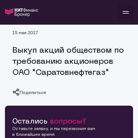
В
15 мая 2017
Войти
Стать клиентом
Л
Выкуп акций обществом по
В
В
В
инвестиции
требованию акционеров
банкам и компаниям
о компании
ОАО "Саратовнефтегаз"
поддержка
и
о 
п
тарифы
с 
н
и
г
к
т
Поделиться
ан
ка
н
и
п
ба
м
у
во
до
р
о
д
Остались
вопросы?
Копировать ссылку
Оставьте заявку, и мы перезвоним вам
в ближайшее время