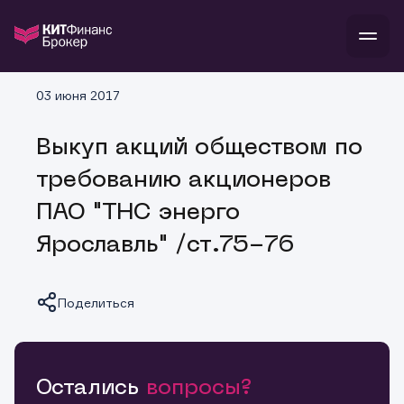
В
03 июня 2017
Войти
Стать клиентом
Л
Выкуп акций обществом по
В
В
В
инвестиции
требованию акционеров
банкам и компаниям
о компании
ПАО "ТНС энерго
поддержка
и
о 
п
тарифы
Ярославль" /ст.75-76
с 
н
и
г
к
т
ан
ка
н
и
п
ба
Поделиться
м
у
во
до
р
о
д
Остались
вопросы?
Копировать ссылку