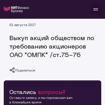
В
01 августа 2017
Войти
Стать клиентом
Л
Выкуп акций обществом по
В
В
В
инвестиции
требованию акционеров
банкам и компаниям
о компании
ОАО "ОМПК" /ст.75-76
поддержка
и
о 
п
тарифы
с 
н
и
г
к
т
Поделиться
ан
ка
н
и
п
ба
м
у
во
до
р
о
д
Остались
вопросы?
Копировать ссылку
Оставьте заявку, и мы перезвоним вам
в ближайшее время