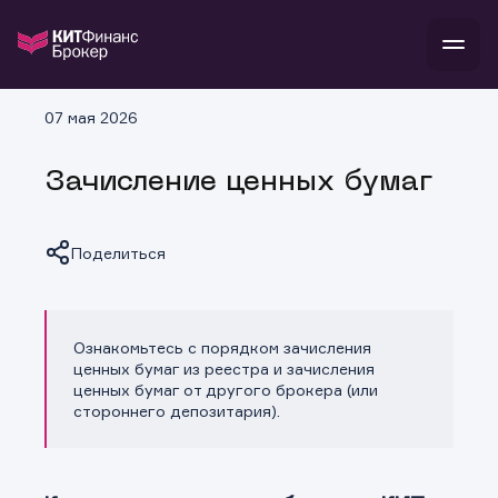
В
07 мая 2026
Войти
Стать клиентом
Л
Зачисление ценных бумаг
В
В
В
инвестиции
банкам и компаниям
о компании
Поделиться
поддержка
и
о 
п
тарифы
с 
н
и
г
к
т
ан
ка
н
Ознакомьтесь с порядком зачисления
Копировать ссылку
и
п
ба
ценных бумаг из реестра и зачисления
м
у
во
ценных бумаг от другого брокера (или
до
р
стороннего депозитария).
о
д