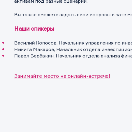
активам под разные сценарии.
Вы также сможете задать свои вопросы в чате м
Наши спикеры
Василий Копосов, Начальник управления по ин
Никита Макаров, Начальник отдела инвестицио
Павел Верёвкин, Начальник отдела анализа фи
Занимайте место на онлайн-встрече!
ащение в компанию
ащение в компанию
ка на предоставление информаци
! Ваше сообщение успешно отправлено. Мы свяжемся с Вами в
ращение отправлено в компанию.
 Ваша заявка успешно отправлена.
ее время.