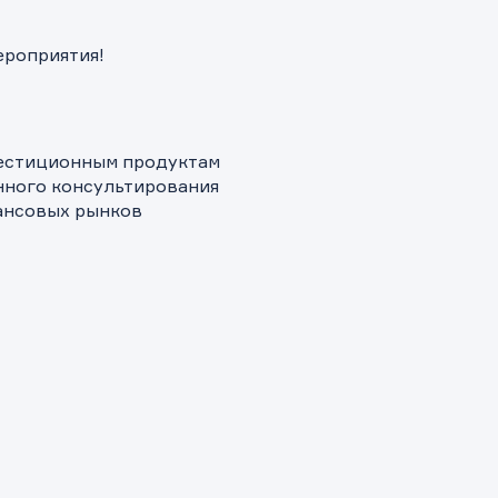
ероприятия!
вестиционным продуктам
нного консультирования
нансовых рынков
и.