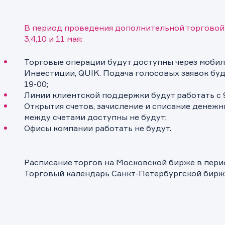
В период проведения дополнительной торговой
3,4,10 и 11 мая:
Торговые операции будут доступны через моби
Инвестиции, QUIK. Подача голосовых заявок буд
19-00;
Линии клиентской поддержки будут работать с 9
Открытия счетов, зачисление и списание денежн
между счетами доступны не будут;
Офисы компании работать не будут.
Расписание торгов на Московской бирже в пери
Торговый календарь Санкт-Петербургской бирж
ащение в компанию
ащение в компанию
ка на предоставление информаци
! Ваше сообщение успешно отправлено. Мы свяжемся с Вами в
ращение отправлено в компанию.
 Ваша заявка успешно отправлена.
ее время.