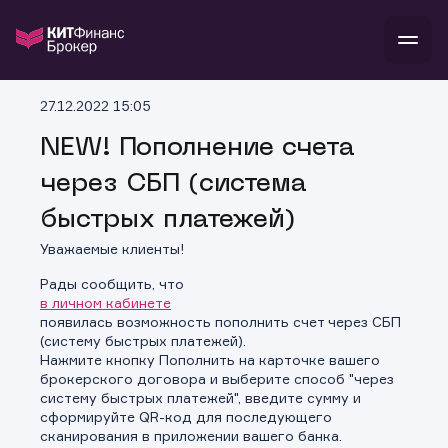
В
27.12.2022 15:05
Войти
Стать клиентом
Л
NEW! Пополнение счета
через СБП (система
В
В
В
инвестиции
банкам и компаниям
быстрых платежей)
о компании
поддержка
Уважаемые клиенты!
и
о 
п
тарифы
с 
н
и
Рады сообщить, что
г
к
т
в личном кабинете
ан
ка
н
появилась возможность пополнить счет через СБП
и
п
ба
(систему быстрых платежей).
м
у
во
Нажмите кнопку Пополнить на карточке вашего
до
р
брокерского договора и выберите способ "через
о
д
систему быстрых платежей", введите сумму и
сформируйте QR-код для последующего
сканирования в приложении вашего банка.