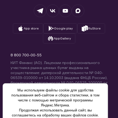
Депозитарий
База знаний
Вопросы и ответы
App store
Google play
RuStore
AppGallery
8 800 700-00-55
КИТ Финанс (АО). Лицензии профессионального
участника рынка ценных бумаг выданы на
осуществление: дилерской деятельности № 040-
06539-010000 от 14.10.2003 (выдана ФКЦБ России),
брокерской деятельности № 040-06525-100000 от
14.10.2003 (выдана ФКЦБ России), деятельности по
Мы используем файлы cookie для удобства
управлению ценными бумагами № 040-13670-
пользования веб-сайтом и сбора статистики, в том
001000 от 26.04.2012 (выдана ФСФР России),
числе с помощью метрической программы
депозитарной деятельности № 040-06467-000100
Яндекс.Метрика.
от 03.10.2003 (выдана ФКЦБ России). Без
Продолжая использовать данный сайт, вы
ограничения срока действия.
8 800 700-00-55
соглашаетесь на обработку ваших файлов cookie.