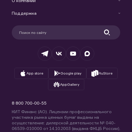
Индивидуальный Инвестиционный Счет
О компании
Маржинальное кредитование
Новости
Доверительное управление капиталом
Поддержка
Контакты
Карьера в компании
Поддержка
Партнерам
Информация для клиентов
Удостоверяющий центр
Техническая поддержка
Раскрытие обязательной информации
Налогообложение
Депозитарий
База знаний
Вопросы и ответы
App store
Google play
RuStore
AppGallery
8 800 700-00-55
КИТ Финанс (АО). Лицензии профессионального
участника рынка ценных бумаг выданы на
осуществление: дилерской деятельности № 040-
06539-010000 от 14.10.2003 (выдана ФКЦБ России),