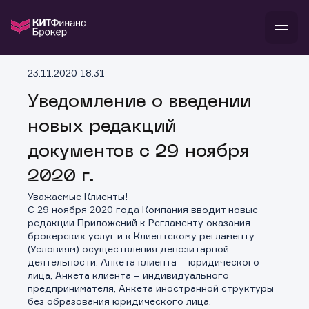
В
23.11.2020 18:31
Войти
Стать клиентом
Л
Уведомление о введении
новых редакций
В
В
В
инвестиции
банкам и компаниям
документов с 29 ноября
о компании
поддержка
2020 г.
и
о 
п
тарифы
с 
н
и
Уважаемые Клиенты!
г
к
т
С 29 ноября 2020 года Компания вводит новые
ан
ка
н
редакции Приложений к Регламенту оказания
и
п
ба
брокерских услуг и к Клиентскому регламенту
м
у
во
(Условиям) осуществления депозитарной
до
р
деятельности: Анкета клиента – юридического
о
д
лица, Анкета клиента – индивидуального
предпринимателя, Анкета иностранной структуры
без образования юридического лица.