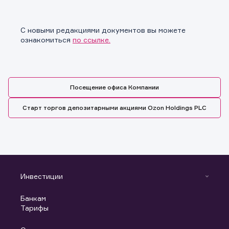
С новыми редакциями документов вы можете
ознакомиться
по ссылке.
Посещение офиса Компании
Старт торгов депозитарными акциями Ozon Holdings PLC
Заявка на предоставление
Обращение в компанию
Обращение в компанию
информации.
Инвестиции
Спасибо! Ваше сообщение успешно отправлено. Мы
Ваше обращение отправлено в компанию.
свяжемся с Вами в ближайшее время.
Спасибо! Ваша заявка успешно отправлена.
Инвестиции
Банкам
С чего начать
Тарифы
Аналитика
Готовые решения