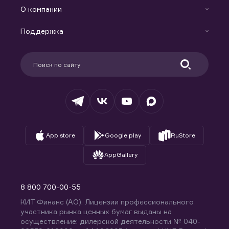
Индивидуальный Инвестиционный Счет
О компании
Маржинальное кредитование
Новости
Доверительное управление капиталом
Поддержка
Контакты
Карьера в компании
Поддержка
Партнерам
Информация для клиентов
Удостоверяющий центр
Техническая поддержка
Раскрытие обязательной информации
Налогообложение
Депозитарий
База знаний
Вопросы и ответы
App store
Google play
RuStore
AppGallery
8 800 700-00-55
КИТ Финанс (АО). Лицензии профессионального
участника рынка ценных бумаг выданы на
осуществление: дилерской деятельности № 040-