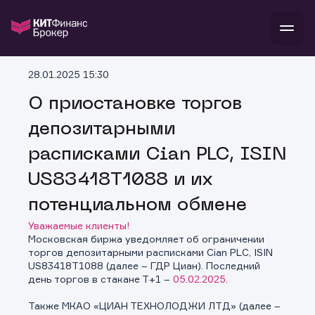
В
28.01.2025 15:30
Войти
Стать клиентом
Л
О приостановке торгов
депозитарными
В
В
В
инвестиции
банкам и компаниям
расписками Cian PLC, ISIN
о компании
поддержка
US83418T1088 и их
и
о 
п
тарифы
с 
н
и
потенциальном обмене
г
к
т
ан
ка
н
Уважаемые клиенты!
и
п
ба
Московская биржа уведомляет об ограничении
м
у
во
торгов депозитарными расписками Cian PLC, ISIN
до
р
US83418T1088 (далее – ГДР Циан). Последний
о
д
день торгов в стакане Т+1 –
05.02.2025.
Также МКАО «ЦИАН ТЕХНОЛОДЖИ ЛТД» (далее –