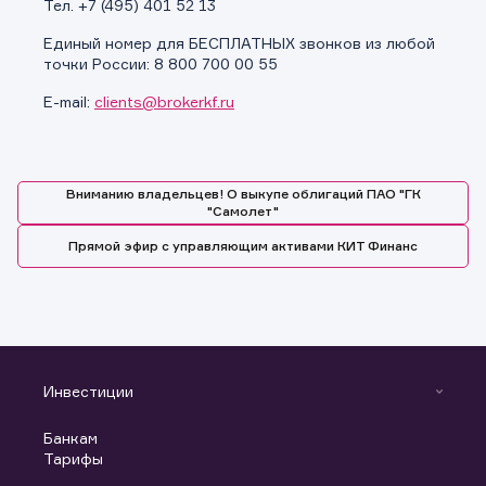
Тел. +7 (495) 401 52 13
Единый номер для БЕСПЛАТНЫХ звонков из любой
точки России: 8 800 700 00 55
Заявка на предоставление
Обращение в компанию
E-mail:
clients@brokerkf.ru
Обращение в компанию
информации.
Спасибо! Ваше сообщение успешно отправлено. Мы
Ваше обращение отправлено в компанию.
свяжемся с Вами в ближайшее время.
Спасибо! Ваша заявка успешно отправлена.
Вниманию владельцев! О выкупе облигаций ПАО "ГК
"Самолет"
Прямой эфир с управляющим активами КИТ Финанс
Инвестиции
Инвестиции
Банкам
С чего начать
Тарифы
Аналитика
Готовые решения