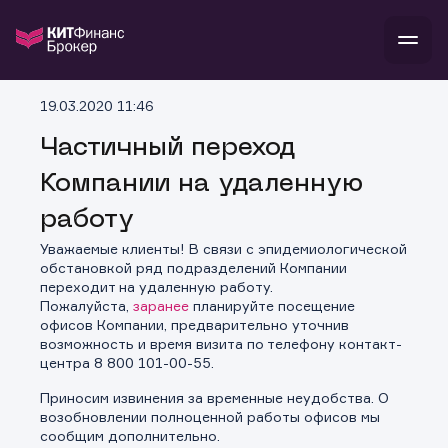
В
19.03.2020 11:46
Войти
Стать клиентом
Л
Частичный переход
Компании на удаленную
В
В
В
инвестиции
банкам и компаниям
работу
о компании
поддержка
Уважаемые клиенты! В связи с эпидемиологической
и
о 
п
тарифы
обстановкой ряд подразделений Компании
с 
н
и
переходит на удаленную работу.
г
к
т
Пожалуйста,
заранее
планируйте посещение
ан
ка
н
офисов Компании, предварительно уточнив
и
п
ба
возможность и время визита по телефону контакт-
м
у
во
центра 8 800 101-00-55.
до
р
о
д
Приносим извинения за временные неудобства. О
возобновлении полноценной работы офисов мы
сообщим дополнительно.