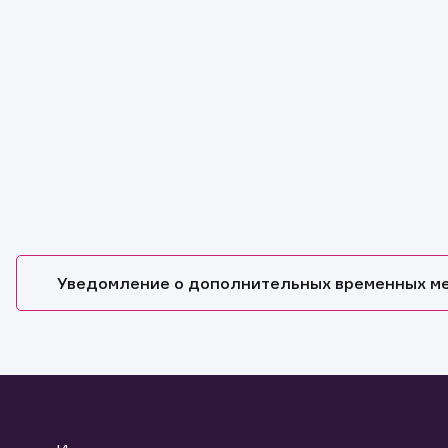
Уведомление о дополнительных временных м
Обр
Обр
Заяв
Спасибо
Ваше об
Спасибо!
ближайш