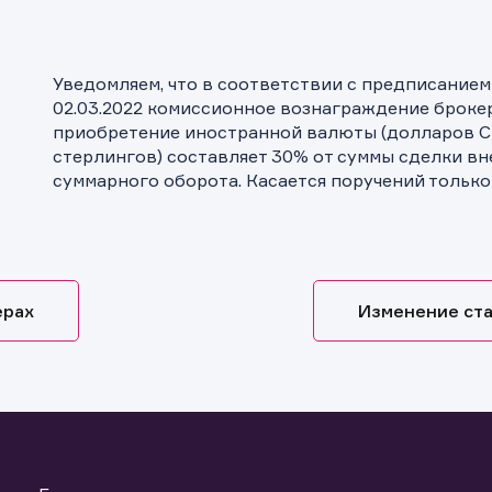
Уведомляем, что в соответствии с предписанием
02.03.2022 комиссионное вознаграждение брокер
приобретение иностранной валюты (долларов С
стерлингов) составляет 30% от суммы сделки вн
суммарного оборота. Касается поручений только
ерах
Изменение ста
ащение в компанию
ащение в компанию
ка на предоставление информаци
! Ваше сообщение успешно отправлено. Мы свяжемся с Вами в
ращение отправлено в компанию.
 Ваша заявка успешно отправлена.
ее время.