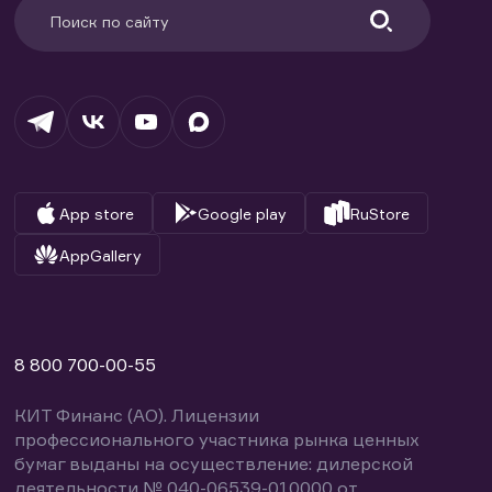
App store
Google play
RuStore
AppGallery
8 800 700-00-55
КИТ Финанс (АО). Лицензии
профессионального участника рынка ценных
бумаг выданы на осуществление: дилерской
деятельности № 040-06539-010000 от