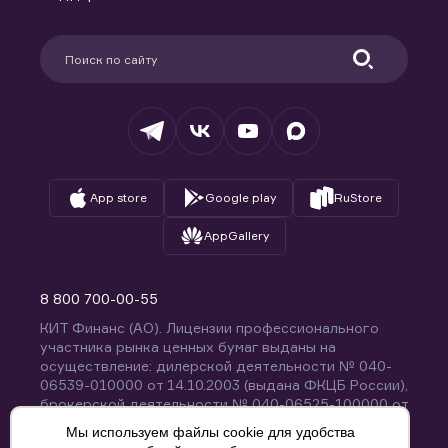
Карьера в компании
Поддержка
Партнерам
Информация для клиентов
Удостоверяющий центр
Техническая поддержка
Раскрытие обязательной информации
Налогообложение
Депозитарий
База знаний
Вопросы и ответы
App store
Google play
RuStore
AppGallery
8 800 700-00-55
КИТ Финанс (АО). Лицензии профессионального
участника рынка ценных бумаг выданы на
осуществление: дилерской деятельности № 040-
06539-010000 от 14.10.2003 (выдана ФКЦБ России),
брокерской деятельности № 040-06525-100000 от
14.10.2003 (выдана ФКЦБ России), деятельности по
Мы используем файлы cookie для удобства
управлению ценными бумагами № 040-13670-