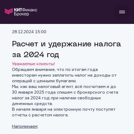
В
28.12.2024 15:00
Войти
Стать клиентом
Л
Расчет и удержание налога
за 2024 год
В
В
В
инвестиции
банкам и компаниям
Уважаемые клиенты!
о компании
Обращаем внимание, что по итогам года
поддержка
инвесторам нужно заплатить налог на доходы от
и
о 
п
тарифы
операций с ценными бумагами.
с 
н
и
Мы, как ваш налоговый агент, всё посчитаем и до
г
к
т
30 января 2025 года спишем с брокерского счета
ан
ка
н
налог за 2024 год при наличии свободных
и
п
ба
денежных средств.
м
у
во
В начале января на электронную почту поступят
до
р
отчеты с расчетом налога.
о
д
Напоминаем
: