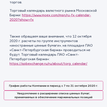
торгов.
Торговый календарь валютного рынка Московской
Биржи:
https://www.moex.com/msn/ru-fx-calendar-
2020?show=fx
Также обращаем ваше внимание, что 12 октября
2020 г. расчеты по группе инструментов
«иностранные ценные бумаги», на площадке ПАО
«Санкт-Петербургская биржа» проводиться не
будут. Торговый календарь ПАО «Санкт-
Петербургская биржа»:
https://spbexchange.ru/ru/about/torg_calendar/
График работы Компании в период с 7 по 31 октября 2020 г.
Уведомление о расширении списка ценных бумаг,
Заявка на предоставление
Обращение в компанию
принимаемых в обеспечение маржинальных позиций
Обращение в компанию
информации.
Спасибо! Ваше сообщение успешно отправлено. Мы