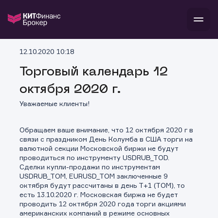
В
12.10.2020 10:18
Войти
Стать клиентом
Л
Торговый календарь 12
октября 2020 г.
В
В
В
инвестиции
банкам и компаниям
Уважаемые клиенты!
о компании
поддержка
и
о 
п
тарифы
Обращаем ваше внимание, что 12 октября 2020 г в
с 
н
и
связи с праздником День Колумба в США торги на
г
к
т
валютной секции Московской биржи не будут
ан
ка
н
проводиться по инструменту USDRUB_TOD.
и
п
ба
Сделки купли-продажи по инструментам
м
у
во
USDRUB_TOM, EURUSD_TOM заключенные 9
до
р
октября будут рассчитаны в день Т+1 (ТОМ), то
о
д
есть 13.10.2020 г. Московская биржа не будет
проводить 12 октября 2020 года торги акциями
американских компаний в режиме основных