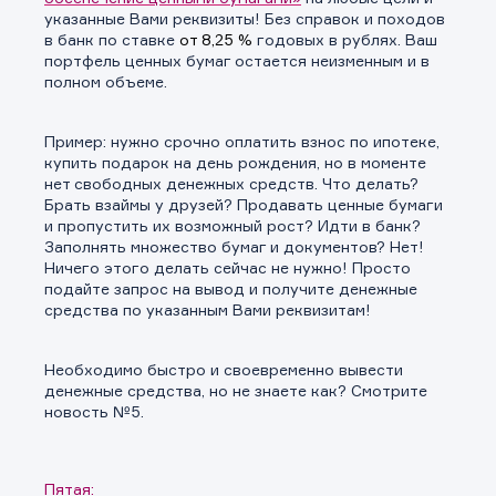
указанные Вами реквизиты! Без справок и походов
в банк по ставке
от 8,25 %
годовых в рублях. Ваш
портфель ценных бумаг остается неизменным и в
полном объеме.
Пример: нужно срочно оплатить взнос по ипотеке,
купить подарок на день рождения, но в моменте
нет свободных денежных средств. Что делать?
Брать взаймы у друзей? Продавать ценные бумаги
и пропустить их возможный рост? Идти в банк?
Заполнять множество бумаг и документов? Нет!
Заявка на предоставление
Ничего этого делать сейчас не нужно! Просто
Обращение в компанию
Обращение в компанию
подайте запрос на вывод и получите денежные
информации.
средства по указанным Вами реквизитам!
Спасибо! Ваше сообщение успешно отправлено. Мы
Ваше обращение отправлено в компанию.
свяжемся с Вами в ближайшее время.
Спасибо! Ваша заявка успешно отправлена.
Необходимо быстро и своевременно вывести
денежные средства, но не знаете как? Смотрите
новость №5.
Пятая: