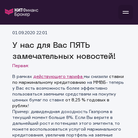
В
01.09.2020 22:01
Войти
Стать клиентом
Л
У нас для Вас ПЯТЬ
замечательных новостей!
В
В
В
инвестиции
банкам и компаниям
Первая:
о компании
поддержка
В рамках
действующего тарифа
мы снизили
ставки
и
о 
п
тарифы
по маржинальному кредитованию
на
ММВБ
- теперь
с 
н
и
у Вас есть возможность более эффективно
г
к
т
пользоваться заемными средствами на покупку
ан
ка
н
ценных бумаг по ставке
от 8,25 % годовых в
и
п
ба
рублях
!
м
у
во
Пример: дивидендная доходность Газпрома в
до
р
текущий момент больше 8%. Если Вы верите в
о
д
дальнейший рост и потенциал этого эмитента, то
можете воспользоваться услугой маржинального
кредитования, увеличив портфель на заемные