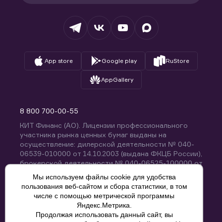
Налогообложение
Депозитарий
База знаний
Вопросы и ответы
App store
Google play
RuStore
AppGallery
8 800 700-00-55
КИТ Финанс (АО). Лицензии профессионального
участника рынка ценных бумаг выданы на
осуществление: дилерской деятельности № 040-
06539-010000 от 14.10.2003 (выдана ФКЦБ России),
брокерской деятельности № 040-06525-100000 от
14.10.2003 (выдана ФКЦБ России), деятельности по
Мы используем файлы cookie для удобства
управлению ценными бумагами № 040-13670-
пользования веб-сайтом и сбора статистики, в том
001000 от 26.04.2012 (выдана ФСФР России),
числе с помощью метрической программы
депозитарной деятельности № 040-06467-000100
Яндекс.Метрика.
от 03.10.2003 (выдана ФКЦБ России). Без
Продолжая использовать данный сайт, вы
ограничения срока действия.