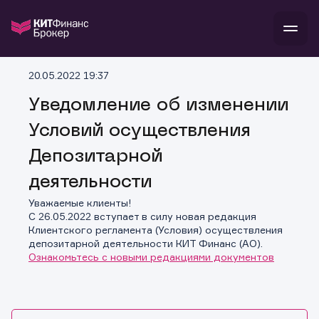
В
20.05.2022 19:37
Войти
Стать клиентом
Л
Уведомление об изменении
Условий осуществления
В
В
В
инвестиции
банкам и компаниям
Депозитарной
о компании
поддержка
деятельности
и
о 
п
тарифы
с 
н
и
Уважаемые клиенты!
г
к
т
C 26.05.2022 вступает в силу новая редакция
ан
ка
н
Клиентского регламента (Условия) осуществления
и
п
ба
депозитарной деятельности КИТ Финанс (АО).
м
у
во
Ознакомьтесь с новыми редакциями документов
до
р
о
д