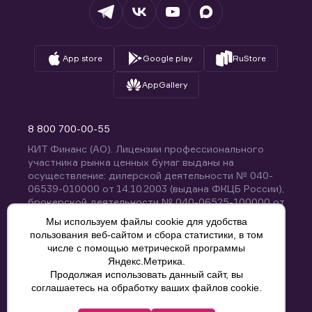
Вопросы и ответы
App store
Google play
RuStore
AppGallery
8 800 700-00-55
КИТ Финанс (АО). Лицензии профессионального
участника рынка ценных бумаг выданы на
осуществление: дилерской деятельности № 040-
06539-010000 от 14.10.2003 (выдана ФКЦБ России),
брокерской деятельности № 040-06525-100000 от
14.10.2003 (выдана ФКЦБ России), деятельности по
Мы используем файлы cookie для удобства
управлению ценными бумагами № 040-13670-
пользования веб-сайтом и сбора статистики, в том
001000 от 26.04.2012 (выдана ФСФР России),
числе с помощью метрической программы
депозитарной деятельности № 040-06467-000100
Яндекс.Метрика.
от 03.10.2003 (выдана ФКЦБ России). Без
Продолжая использовать данный сайт, вы
ограничения срока действия.
8 800 700-00-55
соглашаетесь на обработку ваших файлов cookie.
Политика конфиденциальности