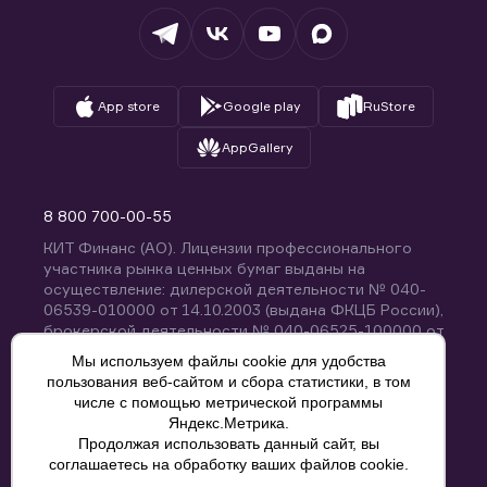
Вопросы и ответы
App store
Google play
RuStore
AppGallery
8 800 700-00-55
КИТ Финанс (АО). Лицензии профессионального
участника рынка ценных бумаг выданы на
осуществление: дилерской деятельности № 040-
06539-010000 от 14.10.2003 (выдана ФКЦБ России),
брокерской деятельности № 040-06525-100000 от
14.10.2003 (выдана ФКЦБ России), деятельности по
Мы используем файлы cookie для удобства
управлению ценными бумагами № 040-13670-
пользования веб-сайтом и сбора статистики, в том
001000 от 26.04.2012 (выдана ФСФР России),
числе с помощью метрической программы
депозитарной деятельности № 040-06467-000100
Яндекс.Метрика.
от 03.10.2003 (выдана ФКЦБ России). Без
Продолжая использовать данный сайт, вы
ограничения срока действия.
8 800 700-00-55
соглашаетесь на обработку ваших файлов cookie.
Политика конфиденциальности