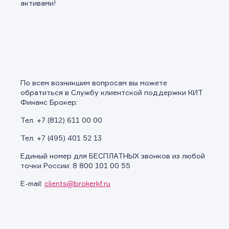
Заявка на предоставление
активами!
Обращение в компанию
Обращение в компанию
информации.
Спасибо! Ваше сообщение успешно отправлено. Мы
Ваше обращение отправлено в компанию.
свяжемся с Вами в ближайшее время.
Спасибо! Ваша заявка успешно отправлена.
По всем возникшим вопросам вы можете
обратиться в Службу клиентской поддержки КИТ
Финанс Брокер:
Тел. +7 (812) 611 00 00
Тел. +7 (495) 401 52 13
Единый номер для БЕСПЛАТНЫХ звонков из любой
точки России: 8 800 101 00 55
E-mail:
clients@brokerkf.ru