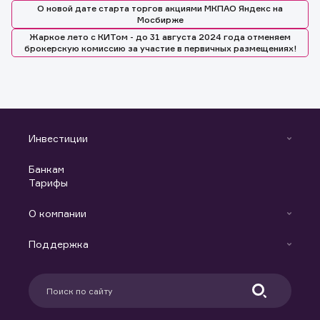
О новой дате старта торгов акциями МКПАО Яндекс на
Мосбирже
Жаркое лето с КИТом - до 31 августа 2024 года отменяем
брокерскую комиссию за участие в первичных размещениях!
Инвестиции
Инвестиции
Банкам
С чего начать
Тарифы
Аналитика
Готовые решения
Индивидуальный Инвестиционный Счет
О компании
Маржинальное кредитование
Новости
Доверительное управление капиталом
Поддержка
Контакты
Карьера в компании
Поддержка
Партнерам
Информация для клиентов
Удостоверяющий центр
Техническая поддержка
Раскрытие обязательной информации
Налогообложение
Депозитарий
База знаний