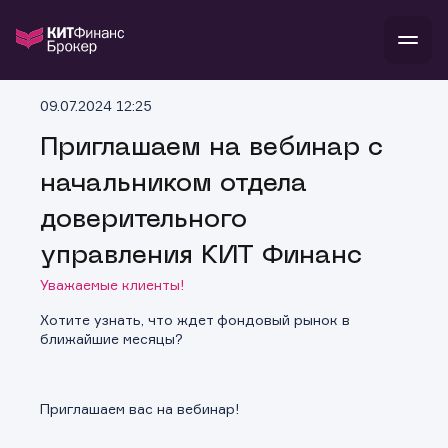
В
09.07.2024 12:25
Войти
Стать клиентом
Л
Приглашаем на вебинар с
начальником отдела
В
В
В
инвестиции
банкам и компаниям
доверительного
о компании
поддержка
управления КИТ Финанс
и
о 
п
тарифы
с 
н
и
Уважаемые клиенты!
г
к
т
ан
ка
н
Хотите узнать, что ждет фондовый рынок в
и
п
ба
ближайшие месяцы?
м
у
во
до
р
о
д
Приглашаем вас на вебинар!