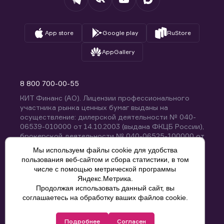
App store
Google play
RuStore
AppGallery
8 800 700-00-55
КИТ Финанс (АО). Лицензии профессионального
участника рынка ценных бумаг выданы на
осуществление: дилерской деятельности № 040-
06539-010000 от 14.10.2003 (выдана ФКЦБ России),
брокерской деятельности № 040-06525-100000 от
14.10.2003 (выдана ФКЦБ России), деятельности по
Мы используем файлы cookie для удобства
управлению ценными бумагами № 040-13670-
пользования веб-сайтом и сбора статистики, в том
001000 от 26.04.2012 (выдана ФСФР России),
числе с помощью метрической программы
депозитарной деятельности № 040-06467-000100
Яндекс.Метрика.
от 03.10.2003 (выдана ФКЦБ России). Без
Продолжая использовать данный сайт, вы
ограничения срока действия.
8 800 700-00-55
соглашаетесь на обработку ваших файлов cookie.
Политика конфиденциальности
Подробнее
Согласен
© КИТ Финанс (АО), 2000-2025