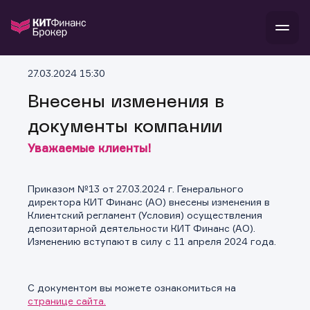
В
27.03.2024 15:30
Войти
Стать клиентом
Л
Внесены изменения в
документы компании
В
В
В
инвестиции
банкам и компаниям
Уважаемые клиенты!
о компании
поддержка
и
о 
п
тарифы
с 
н
и
Приказом №13 от 27.03.2024 г. Генерального
г
к
т
директора КИТ Финанс (АО) внесены изменения в
ан
ка
н
Клиентский регламент (Условия) осуществления
и
п
ба
депозитарной деятельности КИТ Финанс (АО).
м
у
во
Изменению вступают в силу с 11 апреля 2024 года.
до
р
о
д
С документом вы можете ознакомиться на
странице сайта.