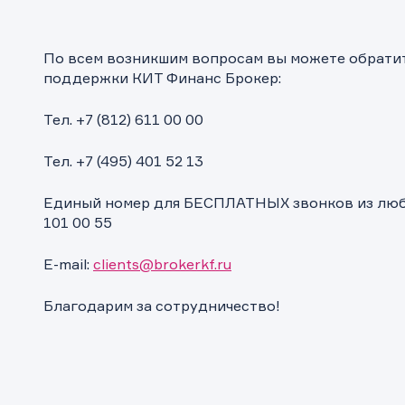
По всем возникшим вопросам вы можете обрати
поддержки КИТ Финанс Брокер:
Тел. +7 (812) 611 00 00
Тел. +7 (495) 401 52 13
ащение в компанию
ащение в компанию
ка на предоставление информаци
Единый номер для БЕСПЛАТНЫХ звонков из любо
! Ваше сообщение успешно отправлено. Мы свяжемся с Вами в
101 00 55
ращение отправлено в компанию.
 Ваша заявка успешно отправлена.
ее время.
E-mail:
clients@brokerkf.ru
Благодарим за сотрудничество!