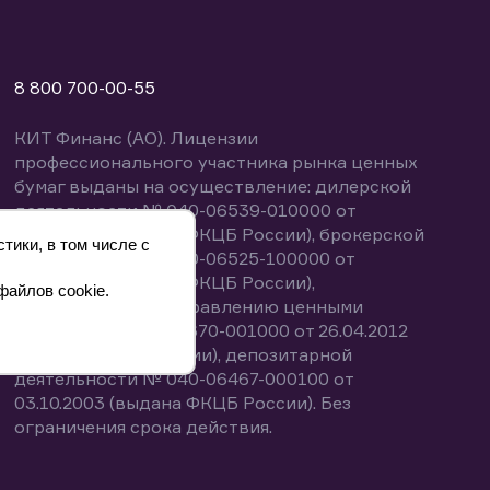
8 800 700-00-55
КИТ Финанс (АО). Лицензии
профессионального участника рынка ценных
бумаг выданы на осуществление: дилерской
деятельности № 040-06539-010000 от
14.10.2003 (выдана ФКЦБ России), брокерской
тики, в том числе с
деятельности № 040-06525-100000 от
14.10.2003 (выдана ФКЦБ России),
файлов cookie.
деятельности по управлению ценными
бумагами № 040-13670-001000 от 26.04.2012
(выдана ФСФР России), депозитарной
деятельности № 040-06467-000100 от
03.10.2003 (выдана ФКЦБ России). Без
ограничения срока действия.