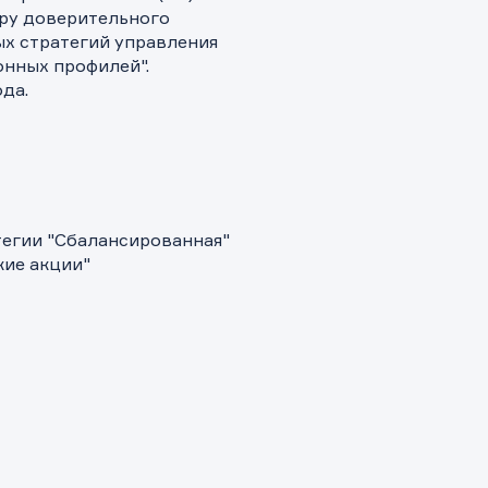
ру доверительного
х стратегий управления
нных профилей".
да.
тегии "Сбалансированная"
кие акции"