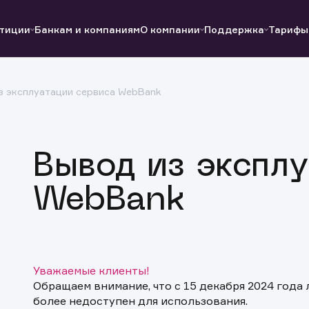
тиции
Банкам и компаниям
О компании
Поддержка
Тарифы
з эксплуатации сервиса WebBank
Полезные ссылки
Полезные ссылки
Документы
Документы
QUIK
Вопросы и ответы
Реквизиты
Вывод из экспл
WebBank
Уважаемые клиенты!
Обращаем внимание, что с 15 декабря 2024 года
более недоступен для использования.