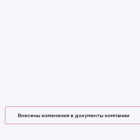
Обр
Обр
Заяв
Спасибо
Ваше об
Спасибо!
ближайш
Внесены изменения в документы компании