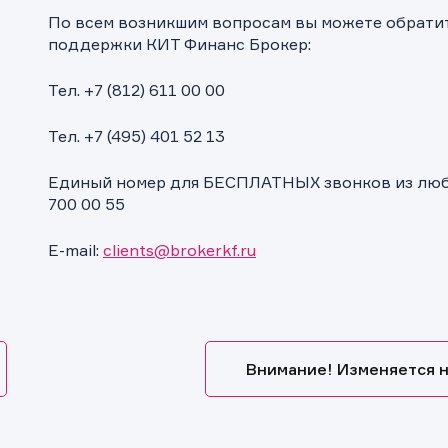
По всем возникшим вопросам вы можете обрати
поддержки КИТ Финанс Брокер:
Тел. +7 (812) 611 00 00
Тел. +7 (495) 401 52 13
ащение в компанию
ащение в компанию
ка на предоставление информаци
Единый номер для БЕСПЛАТНЫХ звонков из любо
! Ваше сообщение успешно отправлено. Мы свяжемся с Вами в
ращение отправлено в компанию.
 Ваша заявка успешно отправлена.
700 00 55
ее время.
E-mail:
clients@brokerkf.ru
Внимание! Изменяется н