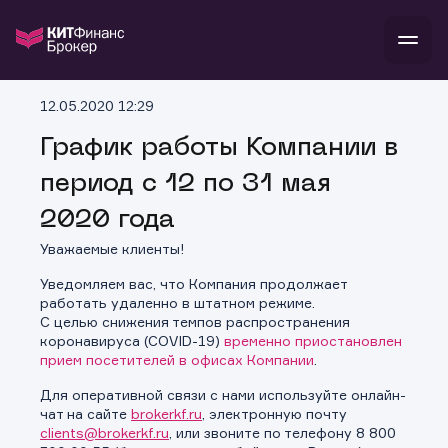
В
12.05.2020 12:29
Войти
Стать клиентом
Л
График работы Компании в
период с 12 по 31 мая
В
В
В
инвестиции
банкам и компаниям
2020 года
о компании
поддержка
Уважаемые клиенты!
и
о 
п
тарифы
с 
н
и
Уведомляем вас, что Компания продолжает
г
к
т
работать удаленно в штатном режиме.
ан
ка
н
С целью снижения темпов распространения
и
п
ба
коронавируса (COVID-19)
временно приостановлен
м
у
во
прием посетителей в офисах Компании
.
до
р
о
д
Для оперативной связи с нами используйте онлайн-
чат на сайте
brokerkf.ru
, электронную почту
clients@brokerkf.ru
, или звоните по телефону 8 800