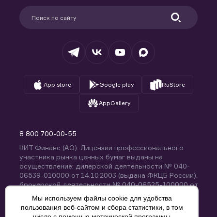
Партнерам
Информация для клиентов
Удостоверяющий центр
Техническая поддержка
Раскрытие обязательной информации
Налогообложение
Депозитарий
База знаний
Вопросы и ответы
App store
Google play
RuStore
AppGallery
8 800 700-00-55
КИТ Финанс (АО). Лицензии профессионального
участника рынка ценных бумаг выданы на
осуществление: дилерской деятельности № 040-
06539-010000 от 14.10.2003 (выдана ФКЦБ России),
брокерской деятельности № 040-06525-100000 от
14.10.2003 (выдана ФКЦБ России), деятельности по
Мы используем файлы cookie для удобства
управлению ценными бумагами № 040-13670-
пользования веб-сайтом и сбора статистики, в том
001000 от 26.04.2012 (выдана ФСФР России),
числе с помощью метрической программы