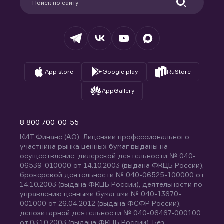
Удостоверяющий центр
Техническая поддержка
Раскрытие обязательной информации
Налогообложение
Депозитарий
База знаний
Вопросы и ответы
App store
Google play
RuStore
AppGallery
8 800 700-00-55
КИТ Финанс (АО). Лицензии профессионального
участника рынка ценных бумаг выданы на
осуществление: дилерской деятельности № 040-
06539-010000 от 14.10.2003 (выдана ФКЦБ России),
брокерской деятельности № 040-06525-100000 от
14.10.2003 (выдана ФКЦБ России), деятельности по
управлению ценными бумагами № 040-13670-
001000 от 26.04.2012 (выдана ФСФР России),
депозитарной деятельности № 040-06467-000100
от 03.10.2003 (выдана ФКЦБ России). Без