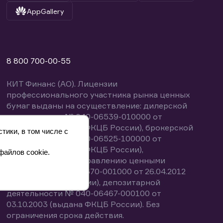
AppGallery
8 800 700-00-55
КИТ Финанс (АО). Лицензии
профессионального участника рынка ценных
бумаг выданы на осуществление: дилерской
деятельности № 040-06539-010000 от
14.10.2003 (выдана ФКЦБ России), брокерской
тики, в том числе с
деятельности № 040-06525-100000 от
14.10.2003 (выдана ФКЦБ России),
файлов cookie.
деятельности по управлению ценными
бумагами № 040-13670-001000 от 26.04.2012
(выдана ФСФР России), депозитарной
деятельности № 040-06467-000100 от
03.10.2003 (выдана ФКЦБ России). Без
ограничения срока действия.