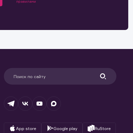
правилами
App store
Google play
RuStore