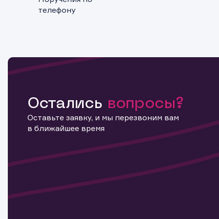
телефону
Остались
вопросы?
Обр
Обр
Заяв
Оставьте заявку, и мы перезвоним вам
в ближайшее время
Спасибо
Ваше об
Спасибо!
ближайш