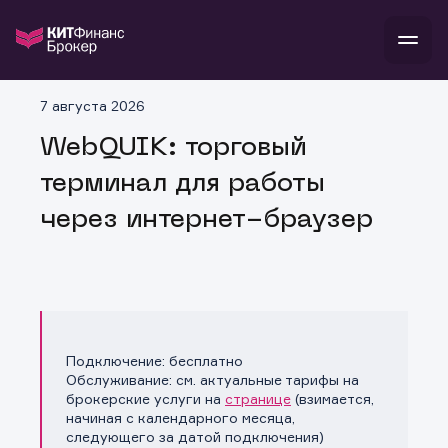
В
7 августа 2026
Войти
Стать клиентом
Л
WebQUIK: торговый
терминал для работы
В
В
В
инвестиции
банкам и компаниям
через интернет-браузер
о компании
поддержка
и
о 
п
тарифы
с 
н
и
г
к
т
ан
ка
н
и
п
ба
м
у
во
Подключение: бесплатно
до
р
Обслуживание: см. актуальные тарифы на
о
д
брокерские услуги на
странице
(взимается,
начиная с календарного месяца,
следующего за датой подключения)