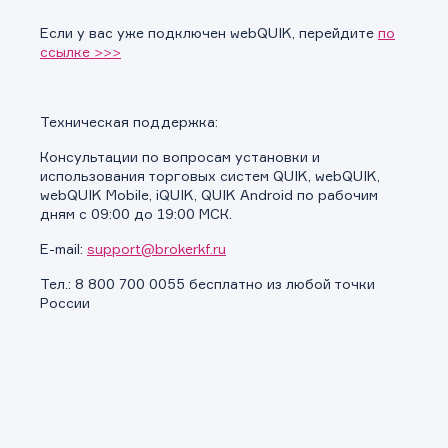
Если у вас уже подключен webQUIK, перейдите
по
Заявка на предоставление
Обращение в компанию
ссылке >>>
Обращение в компанию
информации.
Спасибо! Ваше сообщение успешно отправлено. Мы
Ваше обращение отправлено в компанию.
свяжемся с Вами в ближайшее время.
Спасибо! Ваша заявка успешно отправлена.
Техническая поддержка:
Консультации по вопросам установки и
использования торговых систем QUIK, webQUIK,
webQUIK Mobile, iQUIK, QUIK Android по рабочим
дням с 09:00 до 19:00 MCК.
E-mail:
support@brokerkf.ru
Тел.: 8 800 700 0055 бесплатно из любой точки
России