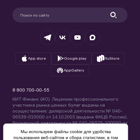
Карьера в компании
Поддержка
Партнерам
Информация для клиентов
Удостоверяющий центр
Техническая поддержка
Раскрытие обязательной информации
Налогообложение
Депозитарий
База знаний
Вопросы и ответы
App store
Google play
RuStore
AppGallery
8 800 700-00-55
КИТ Финанс (АО). Лицензии профессионального
участника рынка ценных бумаг выданы на
осуществление: дилерской деятельности № 040-
06539-010000 от 14.10.2003 (выдана ФКЦБ России),
брокерской деятельности № 040-06525-100000 от
14.10.2003 (выдана ФКЦБ России), деятельности по
Мы используем файлы cookie для удобства
управлению ценными бумагами № 040-13670-
пользования веб-сайтом и сбора статистики, в том