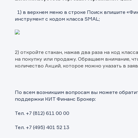
1) в верхнем меню в строке Поиск впишите «Фи
инструмент с кодом класса SMAL;
2) откройте стакан, нажав два раза на код класс
на покупку или продажу. Обращаем внимание, ч
количество Акций, которое можно указать в заявк
По всем возникшим вопросам вы можете обрати
поддержки КИТ Финанс Брокер:
ащение в компанию
ащение в компанию
ка на предоставление информаци
Тел. +7 (812) 611 00 00
! Ваше сообщение успешно отправлено. Мы свяжемся с Вами в
ращение отправлено в компанию.
 Ваша заявка успешно отправлена.
ее время.
Тел. +7 (495) 401 52 13