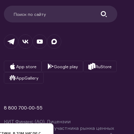
App store
Google play
RuStore
AppGallery
8 800 700-00-55
КИТ Финанс (АО). Лицензии
профессионального участника рынка ценных
тики, в том числе с