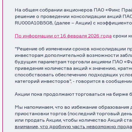
На общем собрании акционеров ПАО «Фикс Прайс
решение о проведении консолидации акций ПАО 
RU000A10B5G8, (далее – Акции) с коэффициентом
По информации от 16 февраля 2026 года
сроки к
"Решение об изменении сроков консолидации пр
инвесторам дополнительной возможности забл
будущим параметрам торговли акциями ПАО «Фикс
приведения количества акций к значению, кратн
способствовать обеспечению подходящих услов
категорий инвесторов", - говорится в сообщени
Акции пока продолжают торговаться на бирже б
Мы напоминаем, что во избежание образования 
приостановки торгов (последний торговый день в
или продать Акции, чтобы количество Акций ст
внимание, что дробную часть невозможно прода