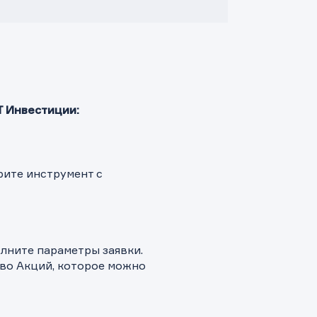
 Инвестиции:
рите инструмент с
олните параметры заявки.
во Акций, которое можно