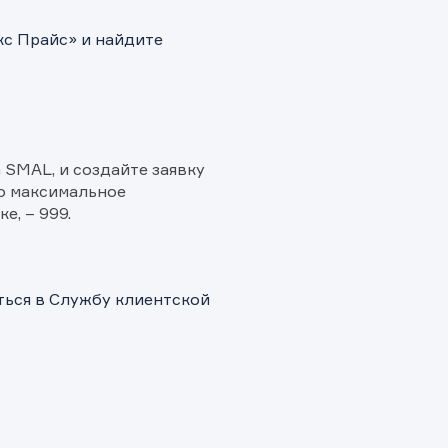
кс Прайс» и найдите
а SMAL, и создайте заявку
то максимальное
е, – 999.
ться в Службу клиентской
и.