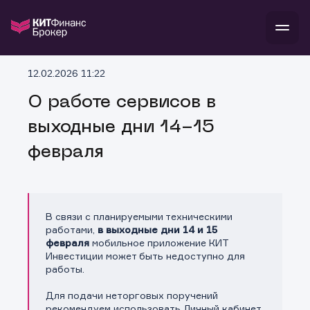
В
12.02.2026 11:22
Войти
Стать клиентом
Л
О работе сервисов в
выходные дни 14-15
В
В
В
инвестиции
банкам и компаниям
февраля
о компании
поддержка
и
о 
п
тарифы
с 
н
и
г
к
т
ан
ка
н
В связи с планируемыми техническими
и
п
ба
работами,
в выходные дни 14 и 15
м
у
во
февраля
мобильное приложение КИТ
до
р
Инвестиции может быть недоступно для
о
д
работы.
Для подачи неторговых поручений
рекомендуем использовать Личный кабинет