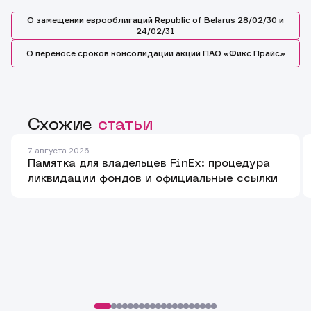
О замещении еврооблигаций Republic of Belarus 28/02/30 и
24/02/31
О переносе сроков консолидации акций ПАО «Фикс Прайс»
Схожие
статьи
Заявка на предоставление
Обращение в компанию
Обращение в компанию
7 августа 2026
информации.
Памятка для владельцев FinEx: процедура
Спасибо! Ваше сообщение успешно отправлено. Мы
Ваше обращение отправлено в компанию.
свяжемся с Вами в ближайшее время.
ликвидации фондов и официальные ссылки
Спасибо! Ваша заявка успешно отправлена.