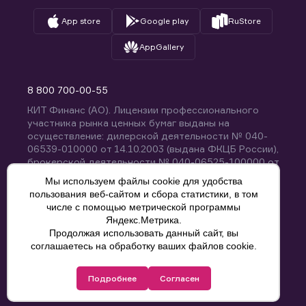
App store
Google play
RuStore
AppGallery
8 800 700-00-55
КИТ Финанс (АО). Лицензии профессионального
участника рынка ценных бумаг выданы на
осуществление: дилерской деятельности № 040-
06539-010000 от 14.10.2003 (выдана ФКЦБ России),
брокерской деятельности № 040-06525-100000 от
14.10.2003 (выдана ФКЦБ России), деятельности по
Мы используем файлы cookie для удобства
управлению ценными бумагами № 040-13670-
пользования веб-сайтом и сбора статистики, в том
001000 от 26.04.2012 (выдана ФСФР России),
числе с помощью метрической программы
депозитарной деятельности № 040-06467-000100
Яндекс.Метрика.
от 03.10.2003 (выдана ФКЦБ России). Без
Продолжая использовать данный сайт, вы
ограничения срока действия.
8 800 700-00-55
соглашаетесь на обработку ваших файлов cookie.
Политика конфиденциальности
Подробнее
Согласен
© КИТ Финанс (АО), 2000-2025