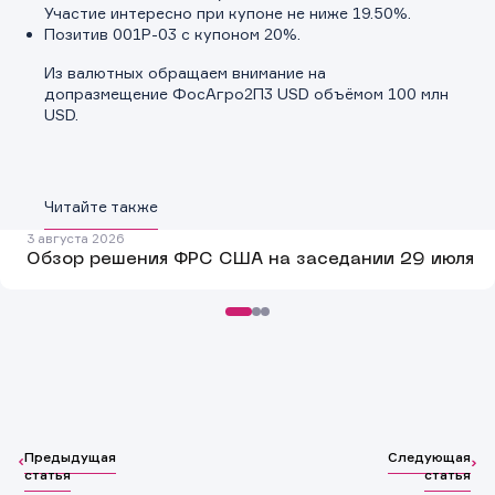
свяжемся с Вами в ближайшее время.
Спасибо! Ваша заявка успешно отправлена.
Участие интересно при купоне не ниже 19.50%.
Позитив 001Р-03 с купоном 20%.
Из валютных обращаем внимание на
допразмещение ФосАгро2П3 USD объёмом 100 млн
USD.
Читайте также
3 августа 2026
Обзор решения ФРС США на заседании 29 июля
Предыдущая
Следующая
статья
статья