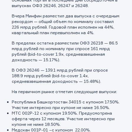
выпусках ОФЗ 26246, 26247 и 26248.
Вчера Минфин разместил два выпуска с очередным
рекордом — общий объем по номиналу составил
226 млрд рублей. Годовой план исполнен на 44%,
квартальный план перевыполнен на 4%.
В пределах остатка разместили ОФЗ 26218 — 86.5
млрд рублей по номиналу при спросе 161 млрд
рублей (bid-to-cover 1.9x, средневзвешенная
доходность — 15.17%).
В ОФЗ 26246 — 139.1 млрд рублей при спросе
188.9 млрд рублей (bid-to-cover 1.4x,
средневзвешенная доходность — 15.48%).
На первичном рынке отметим следующие выпуски:
Республика Башкортостан 34015 с купоном 17.50%.
Участие интересно при купоне не ниже 16.50%.
МТС 002P-12 с купоном 19.50%. Предусмотрена
Заявка на предоставление
Обращение в компанию
Обращение в компанию
оферта через 12 месяцев. Участие интересно при
информации.
купоне не ниже 18.50%.
Спасибо! Ваше сообщение успешно отправлено. Мы
Медскан 001Р-01 –с купоном 22.00%.
Ваше обращение отправлено в компанию.