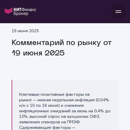
В
19 июня 2025
Войти
Стать клиентом
Л
Комментарий по рынку от
19 июня 2025
В
В
В
инвестиции
банкам и компаниям
о компании
поддержка
и
о 
п
тарифы
с 
н
и
г
к
т
ан
ка
н
Ключевые позитивные факторы на
и
п
ба
рынке — низкая недельная инфляция (0.04%
м
у
во
н/н с 10 по 16 июня) и снижение
до
р
инфляционных ожиданий за июнь на 0.4% до
о
д
13%, высокий спрос на аукционах ОФЗ,
заявления спикеров на ПМЭФ.
Сдерживающие факторы —