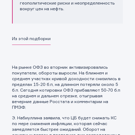
геополитические риски и неопределенность
вокруг цен на нефть.
Из этой подборки
На рынке ОФЗ во вторник активизировались
покупатели, обороты выросли. На ближнем и
среднем участках кривой доходности снизились в
пределах 15-20 б.п, на длинном потеряли около 5
б.п. Сегодня котировки ОФЗ прибавляют 50-70 б.п
на среднем и дальнем отрезке, отыгрывая
вечерние данные Росстата и комментарии на
ПМЭФ.
Э. Набиуллина заявила, что ЦБ будет снижать КС
по мере снижения инфляции, которая сейчас
замедляется быстрее ожиданий. Оборот на
основных торгах в последние дни сосредоточен в