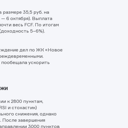
! Ваше сообщение успешно отправлено. Мы свяжемся с Вами в
ращение отправлено в компанию.
 Ваша заявка успешно отправлена.
ее время.
размере 35,5 руб. на
 — 6 октября). Выплата
очти весь FCF. По итогам
(доходность 5–6%).
уждение дел по ЖК «Новое
преждевременными.
о пообещала ускорить
ржи
и к 2800 пунктам,
SI и стохастик)
ьного снижения, однако
. После завершения
аправлении 3000 пунктов