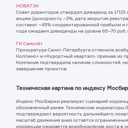
Спасибо
НОВАТЭК
Ваше об
Спасибо!
ближайш
Совет директоров утвердил дивиденд за 1П25 в 
акцию (доходность ~3%, дата закрытия реестра
составит ~45% скорректированной прибыли и п
года ожидаем дивиденды на уровне 65–70 руб. 
ГК Самолёт
Прокуратура Санкт-Петербурга отменила возб
Колпино» и «Курортный квартал», признав их 
Компания подтвердила наличие сложностей, н
завершение проектов.
Техническая картина по индексу Мосби
Индекс МосБиржи реализует сценарий коррекци
обозначенный ранее. Технические индикаторы (R
подтверждают вероятность дальнейшего локал
масштаб движения вниз остаётся ограниченным
коррекции ожидается возобновление роста в н