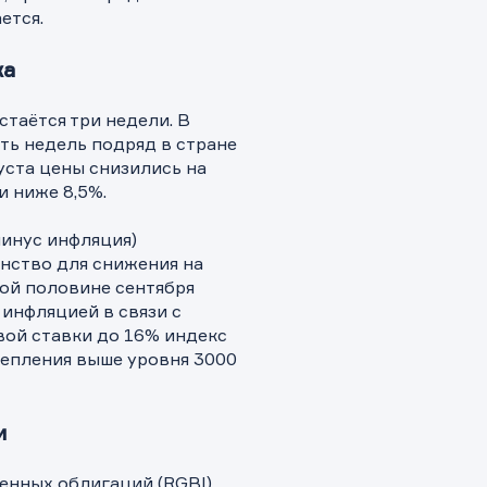
ется.
ка
стаётся три недели. В
ть недель подряд в стране
густа цены снизились на
и ниже 8,5%.
минус инфляция)
анство для снижения на
рой половине сентября
инфляцией в связи с
вой ставки до 16% индекс
епления выше уровня 3000
и
енных облигаций (RGBI)