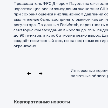
Председатель ФРС Джером Пауэлл на ежегодн
нарастающие риски замедления экономики США
при сохраняющемся инфляционном давлении со
выступление было воспринято рынком как сигн
регулятора. По данным FedWatch, вероятность 
сентябрьском заседании выросла до 75%. Индек
до 98 пунктов, а курс биткоина резко вырос. Д
создаёт позитивный фон, но на нефтяные котир
ограничено.
Интересные перви
валютные облига
Корпоративные новости
Обр
Обр
Заяв