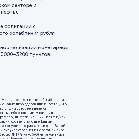
ском секторе и
нефть).
е облигации с
го ослабления рубля.
и нормализации монетарной
 3000–3200 пунктов.
Ни полностью, ни в какой-либо части
ию каких-либо сделок или инвестиций в
астоящий обзор не является
енты либо операции, упомянутые в
 профилю, инвестиционным целям и/или
ерации, соответствующие Вашим
ню допустимого риска, является Вашей
ки в случае совершения операций либо
зоре. КИТ Финанс (АО) не рекомендует
ника информации при принятии