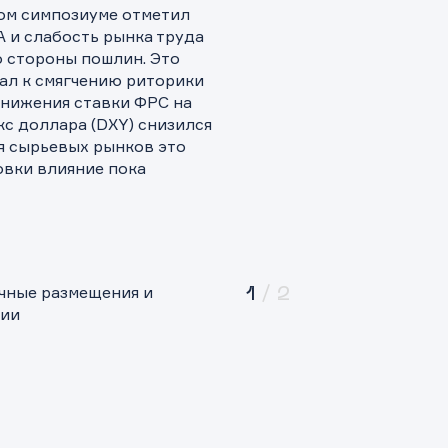
ом симпозиуме отметил
 и слабость рынка труда
 стороны пошлин. Это
ал к смягчению риторики
снижения ставки ФРС на
с доллара (DXY) снизился
ля сырьевых рынков это
овки влияние пока
чные размещения и
1
/
2
ции
ащение в компанию
ащение в компанию
ка на предоставление информаци