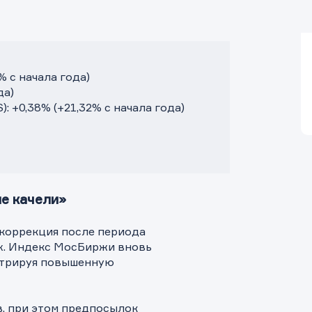
 с начала года)
да)
 +0,38% (+21,32% с начала года)
е качели»
коррекция после периода
х. Индекс МосБиржи вновь
стрируя повышенную
, при этом предпосылок