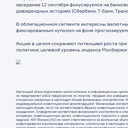
заседании 12 сентября фокусируемся на банков
дивидендных историях (Сбербанк, Т-Банк, Транс
В облигационном сегменте интересны валютны
фиксированным купоном на фоне прогнозируемо
Акции в целом сохраняют потенциал роста пр
политики; целевой уровень индекса Мосбиржи:
Настоящий обзор подготовлен исключительно в информационных целях. 
не представляет собой предложение по покупке, продаже или совершен
отношении указанных в настоящем обзоре финансовых инструментов. Н
индивидуальной инвестиционной рекомендацией. Финансовые инструм
настоящем обзоре, могут не соответствовать Вашему инвестиционному
ожиданиям. Определение соответствия финансового инструмента и оп
интересам, инвестиционным целям, инвестиционному горизонту и уров
задачей. КИТ Финанс (АО) не несет ответственности за возможные убыт
инвестирования в финансовые инструменты, упомянутые в настоящем об
использовать указанную информацию в качестве единственного источ