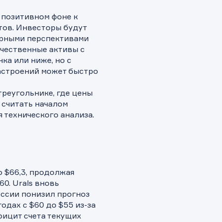
 позитивном фоне к
тов. Инвесторы будут
ирными перспективами
Качественные активы с
ка или ниже, но с
астроений может быстро
реугольнике, где цены
 считать началом
 технического анализа.
о $66,3, продолжая
0. Urals вновь
оссии понизил прогноз
одах с $60 до $55 из-за
ащение в компанию
ащение в компанию
ка на предоставление информаци
фицит счета текущих