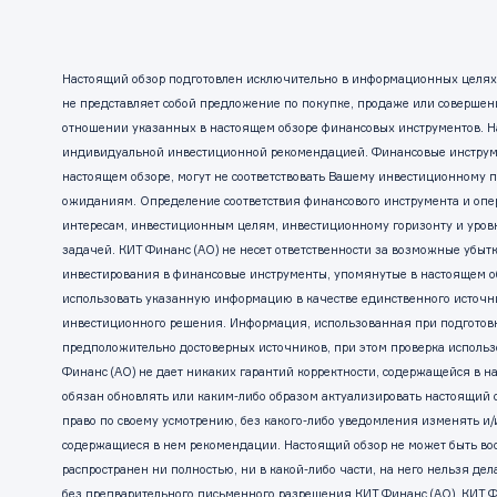
Настоящий обзор подготовлен исключительно в информационных целях. 
не представляет собой предложение по покупке, продаже или совершен
отношении указанных в настоящем обзоре финансовых инструментов. Н
индивидуальной инвестиционной рекомендацией. Финансовые инструм
настоящем обзоре, могут не соответствовать Вашему инвестиционному
ожиданиям. Определение соответствия финансового инструмента и оп
интересам, инвестиционным целям, инвестиционному горизонту и уров
задачей. КИТ Финанс (АО) не несет ответственности за возможные убыт
инвестирования в финансовые инструменты, упомянутые в настоящем об
использовать указанную информацию в качестве единственного источ
инвестиционного решения. Информация, использованная при подготовк
предположительно достоверных источников, при этом проверка исполь
Финанс (АО) не дает никаких гарантий корректности, содержащейся в н
обязан обновлять или каким-либо образом актуализировать настоящий 
право по своему усмотрению, без какого-либо уведомления изменять и
содержащиеся в нем рекомендации. Настоящий обзор не может быть во
распространен ни полностью, ни в какой-либо части, на него нельзя дел
без предварительного письменного разрешения КИТ Финанс (АО). КИТ Фи