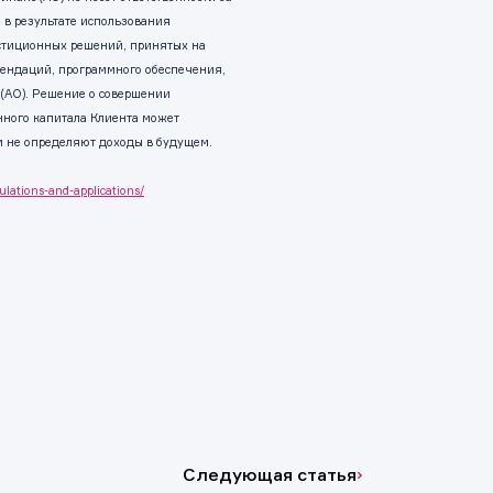
 в результате использования
естиционных решений, принятых на
ендаций, программного обеспечения,
 (АО). Решение о совершении
нного капитала Клиента может
м не определяют доходы в будущем.
ulations-and-applications/
Следующая статья