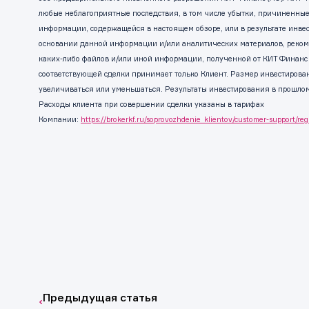
любые неблагоприятные последствия, в том числе убытки, причиненные
информации, содержащейся в настоящем обзоре, или в результате инв
основании данной информации и/или аналитических материалов, реком
каких-либо файлов и/или иной информации, полученной от КИТ Финанс
соответствующей сделки принимает только Клиент. Размер инвестирова
увеличиваться или уменьшаться. Результаты инвестирования в прошло
Расходы клиента при совершении сделки указаны в тарифах
Компании:
https://brokerkf.ru/soprovozhdenie_klientov/customer-support/reg
Предыдущая статья