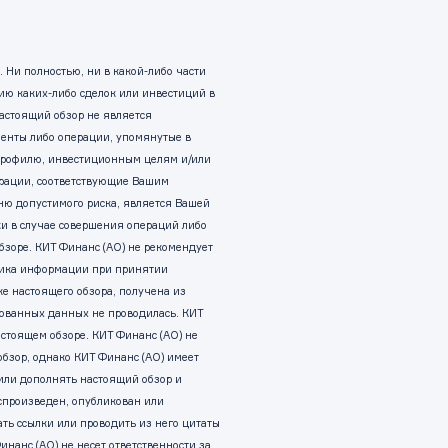
Ни полностью, ни в какой-либо части
ию каких-либо сделок или инвестиций в
астоящий обзор не является
енты либо операции, упомянутые в
 профилю, инвестиционным целям и/или
ерации, соответствующие Вашим
ню допустимого риска, является Вашей
ки в случае совершения операций либо
зоре. КИТ Финанс (АО) не рекомендует
ника информации при принятии
е настоящего обзора, получена из
зованных данных не проводилась. КИТ
астоящем обзоре. КИТ Финанс (АО) не
обзор, однако КИТ Финанс (АО) имеет
/или дополнять настоящий обзор и
спроизведен, опубликован или
ать ссылки или проводить из него цитаты
нанс (АО) не несет ответственности за