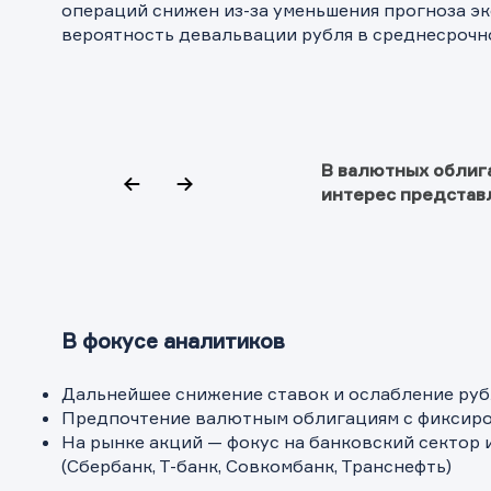
операций снижен из-за уменьшения прогноза эк
Спасибо
Ваше об
Спасибо!
вероятность девальвации рубля в среднесрочн
ближайш
В валютных облиг
интерес представ
В фокусе аналитиков
Дальнейшее снижение ставок и ослабление рубл
Предпочтение валютным облигациям с фиксиро
На рынке акций — фокус на банковский сектор
(Сбербанк, Т-банк, Совкомбанк, Транснефть)