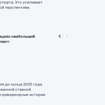
спорта. Это усиливает
! Ваше сообщение успешно отправлено. Мы свяжемся с Вами в
ращение отправлено в компанию.
 Ваша заявка успешно отправлена.
ой перспективе.
ее время.
ациях наибольший
1
/
1
ляют:
я до конца 2025 года.
ванной ставкой.
 и дивидендные истории