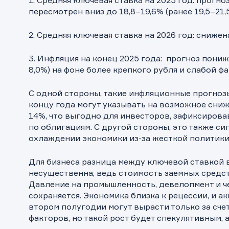
1. Средняя ключевая ставка на 2025 год: прогн
пересмотрен вниз до 18,8–19,6% (ранее 19,5–21,
2. Средняя ключевая ставка на 2026 год: снижена 
3. Инфляция на конец 2025 года: прогноз пониже
8,0%) на фоне более крепкого рубля и слабой ф
С одной стороны, такие инфляционные прогнозы
концу года могут указывать на возможное сни
14%, что выгодно для инвесторов, зафиксиров
по облигациям. С другой стороны, это также си
охлаждении экономики из-за жесткой политики
Для бизнеса разница между ключевой ставкой в
несущественна, ведь стоимость заемных средс
Давление на промышленность, девелопмент и 
сохраняется. Экономика близка к рецессии, и а
втором полугодии могут вырасти только за сче
факторов, но такой рост будет спекулятивным, 