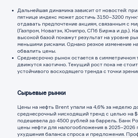
Дальнейшая динамика зависит от новостей: при
пятнице индекс может достичь 3150–3200 пунк
отдавать предпочтение акциям, связанным с м
(Газпром, Новатэк, Юнипро, СПб Биржа и др.). 
высокой базой покажут результат на уровне рын
меньшими рисками. Однако резкое изменение н
обвалить цены.
Среднесрочно рынок остается в симметричном т
движутся хаотично. Текущий рост пока не стоит
устойчивого восходящего тренда с точки зрения
Сырьевые рынки
Цены на нефть Brent упали на 4,6% за неделю д
среднесрочный нисходящий тренд с целью на $6
подешевела до 4500 рублей за баррель. Банк Р
цены нефти для налогообложения в 2025–2026 г
Обр
Обр
Заяв
ухудшения баланса спроса и предложения. Про