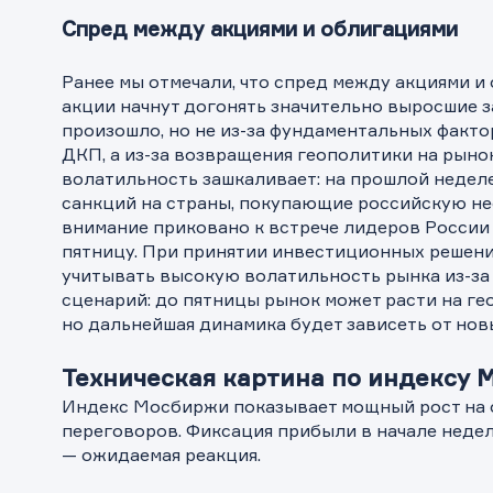
Спред между акциями и облигациями
Ранее мы отмечали, что спред между акциями и 
акции начнут догонять значительно выросшие з
произошло, но не из-за фундаментальных фактор
ДКП, а из-за возвращения геополитики на рыно
волатильность зашкаливает: на прошлой недел
санкций на страны, покупающие российскую неф
внимание приковано к встрече лидеров России 
пятницу. При принятии инвестиционных решен
учитывать высокую волатильность рынка из-за
сценарий: до пятницы рынок может расти на ге
но дальнейшая динамика будет зависеть от нов
Техническая картина по индексу
Индекс Мосбиржи показывает мощный рост на
переговоров. Фиксация прибыли в начале неде
— ожидаемая реакция.