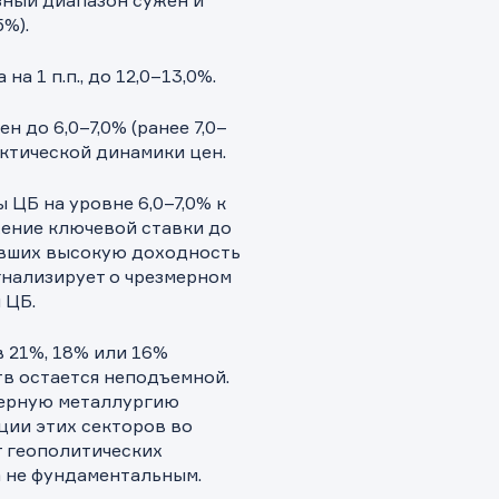
озный диапазон сужен и
5%).
на 1 п.п., до 12,0–13,0%.
н до 6,0–7,0% (ранее 7,0–
актической динамики цен.
 ЦБ на уровне 6,0–7,0% к
жение ключевой ставки до
авших высокую доходность
гнализирует о чрезмерном
 ЦБ.
 21%, 18% или 16%
тв остается неподъемной.
черную металлургию
кции этих секторов во
т геополитических
а не фундаментальным.